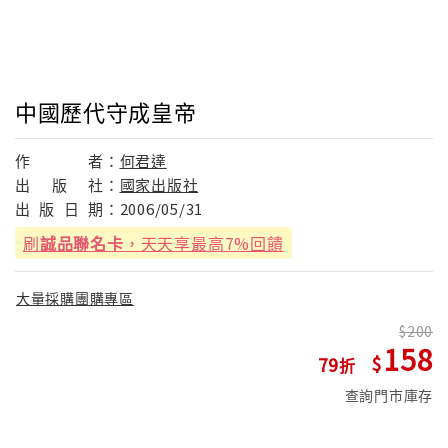
中國歷代守成皇帝
作
者：
何君達
出
版
社：
國家出版社
出
版
日
期：
2006/05/31
刷
誠品聯名卡
，天天享最高7%回饋
大量採購團購專區
200
158
79
查詢門市庫存