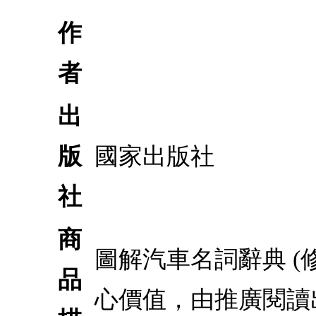
作
者
出
版
國家出版社
社
商
圖解汽車名詞辭典 
品
心價值，由推廣閱讀