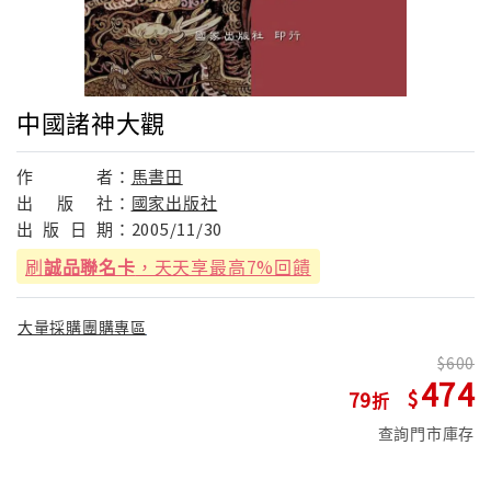
中國諸神大觀
作
者：
馬書田
出
版
社：
國家出版社
出
版
日
期：
2005/11/30
刷
誠品聯名卡
，天天享最高7%回饋
大量採購團購專區
600
474
79
查詢門市庫存