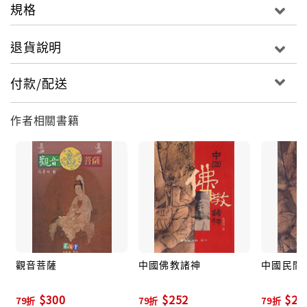
規格
退貨說明
付款/配送
作者相關書籍
觀音菩薩
中國佛教諸神
中國民間
$300
$252
$22
79折
79折
79折