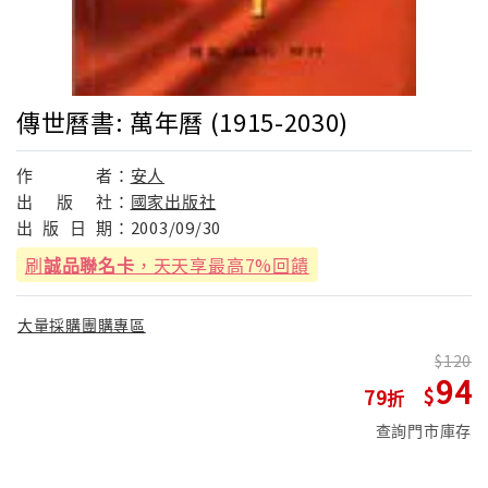
傳世曆書: 萬年曆 (1915-2030)
作
者：
安人
出
版
社：
國家出版社
出
版
日
期：
2003/09/30
刷
誠品聯名卡
，天天享最高7%回饋
大量採購團購專區
120
94
79
查詢門市庫存