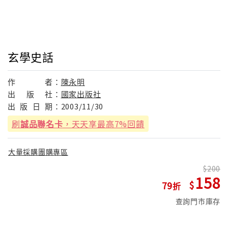
玄學史話
作
者：
陳永明
出
版
社：
國家出版社
出
版
日
期：
2003/11/30
刷
誠品聯名卡
，天天享最高7%回饋
大量採購團購專區
200
158
79
查詢門市庫存