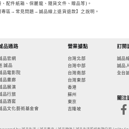
袋、配件紙箱、保麗龍、隨貨文件、贈品等)。
服專區→常見問題→誠品線上退貨退款】之說明。
誠品通路
營業據點
訂閱
誠品官網
台灣北部
誠品
迷
誠品
台灣中部
誠品
誠品電影院
台灣南部
全台
誠品畫廊
台灣東部
誠品展演
香港
誠品行旅
蘇州
關注
誠品酒窖
東京
誠品文化藝術基金會
吉隆坡
- powered by 誠品生活 / 誠品書店 / 誠品物流 | 誠品生活股份有限公司 (eslite Spect