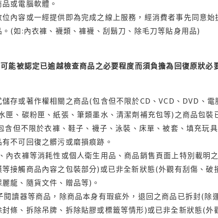
商品或電腦軟體。
位內容或一經提供即為完成之線上服務，經消費者事先同意始提
。(如:內衣褲、襪類、褲襪、刮鬍刀、除毛刀等貼身用品)
可能被認定已逾越檢查商品之必要程度而須負擔為回復原狀必要
儲存或著作權相關之商品(包含但不限於CD、VCD、DVD、電
水匣、碳粉匣、紙張、筆類墨水、清潔劑補充包等)之商品包裝已
(包含但不限於衣褲、鞋子、襪子、泳裝、床單、被套、填充玩具
品有不可回復之髒污或磨損痕跡。
品、內衣褲等消耗性或個人衛生用品、商品銷售頁面上特別載明之
等接觸商品內容之包裝部分)或已非全新狀態(外觀有刮傷、破
保麗龍、隨貨文件、贈品等)。
電子閱讀器等商品，除商品本身有瑕疵外，退回之商品已拆封(除
封條、拆除吊牌、拆除貼膠或標籤等情形)或已非全新狀態(外