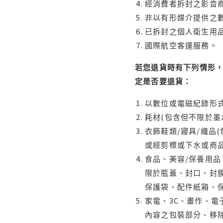
經消費者拆封之影音
非以有形媒介提供之數
已拆封之個人衛生用品
國際航空客運服務。
若您退貨時有下列情形，
定是否要退貨：
以數位或電磁紀錄形式
耗材(包含但不限於墨
衣飾鞋類/寢具/織品
或經剪標或下水或商
食品、美容/保養用
限於瓶蓋、封口、封膜
保護袋、配件紙箱、
家電、3C、畫作、
內容之包裝部分、移除