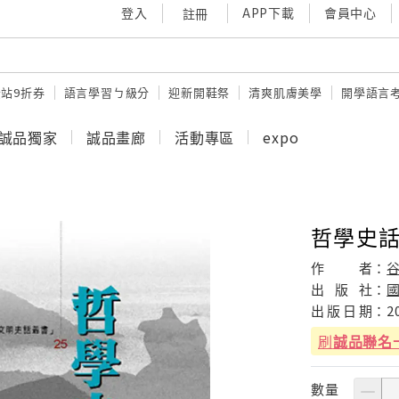
登入
APP下載
會員中心
註冊
站9折券
語言學習ㄅ級分
迎新開鞋祭
清爽肌膚美學
開學語言
誠品獨家
誠品畫廊
活動專區
expo
哲學史
作
者：
出
版
社：
出
版
日
期：
2
刷
誠品聯名
數量