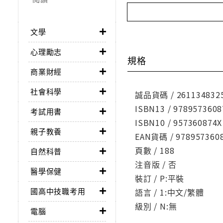
文學
心理勵志
規格
商業財經
社會科學
誠品貨碼 / 261134832
ISBN13 / 9789573608
考試用書
ISBN10 / 957360874X
親子教養
EAN貨碼 / 978957360
頁數 / 188
自然科普
注音版 / 否
醫學保健
裝訂 / P:平裝
國高中技職考用
語言 / 1:中文/繁體
級別 / N:無
電腦