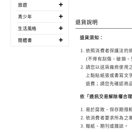
旅遊
青少年
退貨說明
生活風格
退貨須知：
簡體書
依照消費者保護法的規
(不得有刮傷、破損、
請您以送貨廠商使用
上黏貼紙張或書寫文
退費；請您先確認商
依「通訊交易解除權合
易於腐敗、保存期限較
依消費者要求所為之客
報紙、期刊或雜誌。