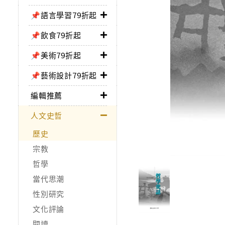
📌語言學習79折起
📌飲食79折起
📌美術79折起
📌藝術設計79折起
編輯推薦
人文史哲
歷史
宗教
哲學
當代思潮
性別研究
文化評論
閱讀