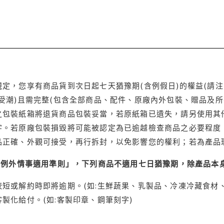
定，您享有商品貨到次日起七天猶豫期(含例假日)的權益(請
受潮)且需完整(包含全部商品、配件、原廠內外包裝、贈品及所
之包裝紙箱將退貨商品包裝妥當，若原紙箱已遺失，請另使用其
字。若原廠包裝損毀將可能被認定為已逾越檢查商品之必要程度，
品正確、外觀可接受，再行拆封，以免影響您的權利；若為產品
理例外情事適用準則」，下列商品不適用七日猶豫期，除產品本
短或解約時即將逾期。(如:生鮮蔬果、乳製品、冷凍冷藏食材、
製化給付。(如:客製印章、鋼筆刻字)