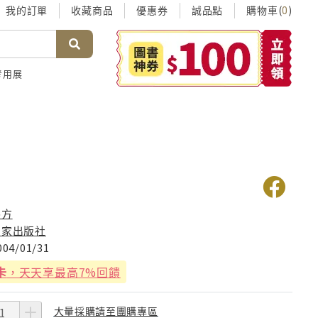
我的訂單
收藏商品
優惠券
誠品點
購物車(
)
0
考用展
話
谷方
國家出版社
004/01/31
卡
，天天享最高7%回饋
大量採購請至團購專區