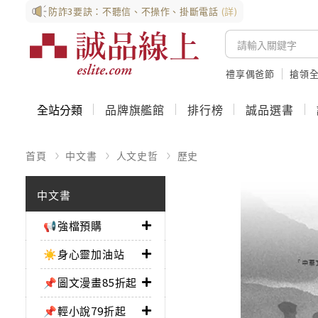
防詐3要訣：不聽信、不操作、掛斷電話
(詳)
禮享偶爸節
搶領全
全站分類
品牌旗艦館
排行榜
誠品選書
首頁
中文書
人文史哲
歷史
中文書
📢強檔預購
☀️身心靈加油站
📌圖文漫畫85折起
📌輕小說79折起