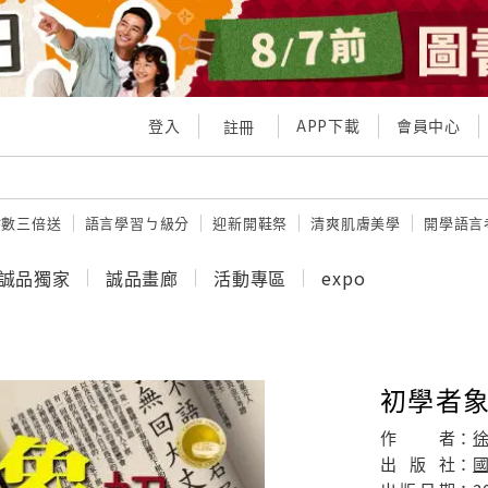
登入
APP下載
會員中心
註冊
點數三倍送
語言學習ㄅ級分
迎新開鞋祭
清爽肌膚美學
開學語言
誠品獨家
誠品畫廊
活動專區
expo
初學者象
作
者：
出
版
社：