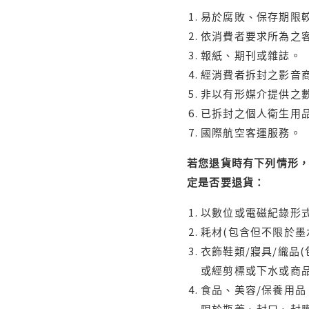
易於腐敗、保存期限較
依消費者要求所為之客
報紙、期刊或雜誌。
經消費者拆封之影音
非以有形媒介提供之數
已拆封之個人衛生用品
國際航空客運服務。
若您退貨時有下列情形，
定是否要退貨：
以數位或電磁紀錄形式
耗材(包含但不限於墨
衣飾鞋類/寢具/織品
或經剪標或下水或商
食品、美容/保養用
限於瓶蓋、封口、封膜