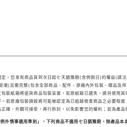
定，您享有商品貨到次日起七天猶豫期(含例假日)的權益(請
受潮)且需完整(包含全部商品、配件、原廠內外包裝、贈品及所
之包裝紙箱將退貨商品包裝妥當，若原紙箱已遺失，請另使用其
字。若原廠包裝損毀將可能被認定為已逾越檢查商品之必要程度，
品正確、外觀可接受，再行拆封，以免影響您的權利；若為產品
理例外情事適用準則」，下列商品不適用七日猶豫期，除產品本