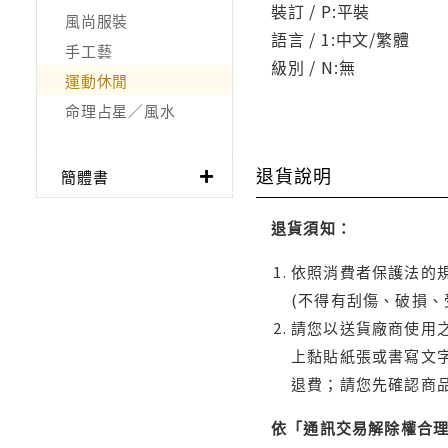
裝訂 / P:平裝
風尚服裝
語言 / 1:中文/繁體
手工藝
級別 / N:無
運動休閒
命理占星／風水
退貨說明
簡體書
退貨須知：
依照消費者保護法的規
(不得有刮傷、破損、
請您以送貨廠商使用
上黏貼紙張或書寫文
退費；請您先確認商
依「通訊交易解除權合