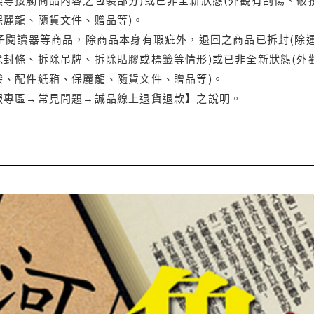
保麗龍、隨貨文件、贈品等)。
電子閱讀器等商品，除商品本身有瑕疵外，退回之商品已拆封(除
封條、拆除吊牌、拆除貼膠或標籤等情形)或已非全新狀態(外
袋、配件紙箱、保麗龍、隨貨文件、贈品等)。
服專區→常見問題→誠品線上退貨退款】之說明。