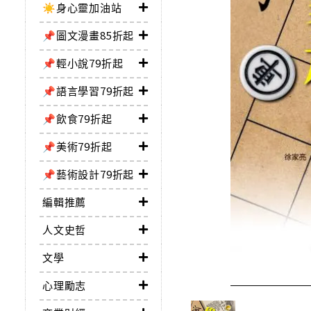
☀️身心靈加油站
📌圖文漫畫85折起
📌輕小說79折起
📌語言學習79折起
📌飲食79折起
📌美術79折起
📌藝術設計79折起
編輯推薦
人文史哲
文學
心理勵志