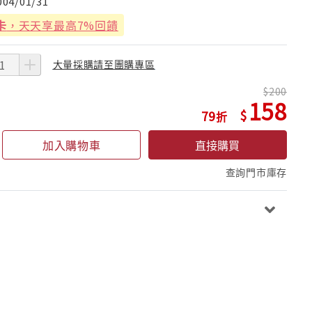
004/01/31
卡
，天天享最高7%回饋
大量採購請至團購專區
200
158
79
加入購物車
直接購買
查詢門市庫存