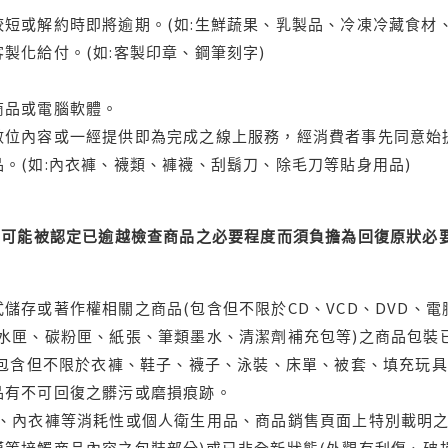
短或解約時即將逾期。(如:生鮮蔬果、乳製品、冷凍冷藏食材、
製化給付。(如:客製印章、鋼筆刻字)
商品或電腦軟體。
位內容或一經提供即為完成之線上服務，經消費者事先同意始提
。(如:內衣褲、襪類、褲襪、刮鬍刀、除毛刀等貼身用品)
可能被認定已逾越檢查商品之必要程度而須負擔為回復原狀必要
儲存或著作權相關之商品(包含但不限於CD、VCD、DVD、電
水匣、碳粉匣、紙張、筆類墨水、清潔劑補充包等)之商品包裝已
(包含但不限於衣褲、鞋子、襪子、泳裝、床單、被套、填充玩具
品有不可回復之髒污或磨損痕跡。
品、內衣褲等消耗性或個人衛生用品、商品銷售頁面上特別載明之
等接觸商品內容之包裝部分)或已非全新狀態(外觀有刮傷、破