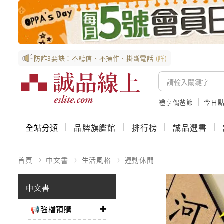
防詐3要訣：不聽信、不操作、掛斷電話
(詳)
禮享偶爸節
今日
全站分類
品牌旗艦館
排行榜
誠品選書
首頁
中文書
生活風格
運動休閒
中文書
📢強檔預購