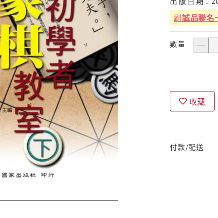
出
版
日
期：
2
刷
誠品聯名
數量
收藏
付款/配送