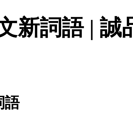
新詞語 | 誠
詞語