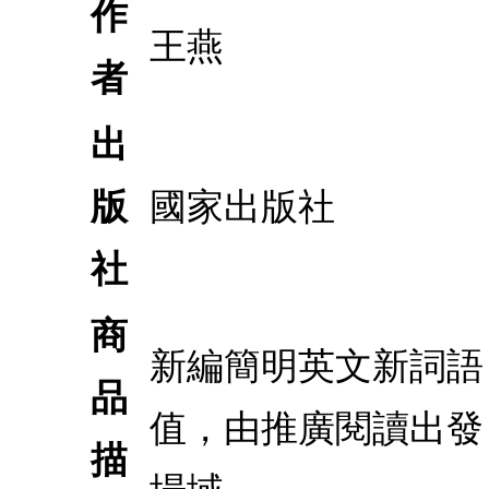
作
王燕
者
出
版
國家出版社
社
商
新編簡明英文新詞語
品
值，由推廣閱讀出發
描