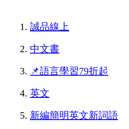
誠品線上
中文書
📌語言學習79折起
英文
新編簡明英文新詞語