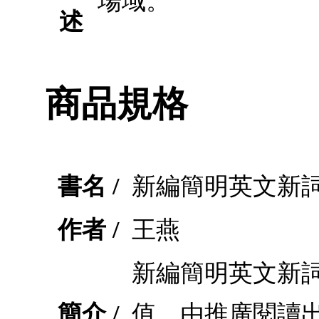
場域。
述
商品規格
書名 /
新編簡明英文新
作者 /
王燕
新編簡明英文新
簡介 /
值，由推廣閱讀