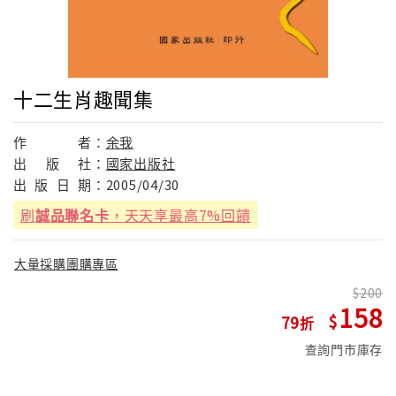
十二生肖趣聞集
作
者：
余我
出
版
社：
國家出版社
出
版
日
期：
2005/04/30
刷
誠品聯名卡
，天天享最高7%回饋
大量採購團購專區
200
158
79
查詢門市庫存