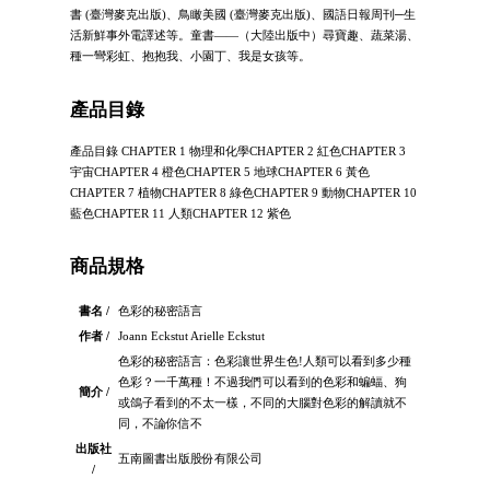
書 (臺灣麥克出版)、鳥瞰美國 (臺灣麥克出版)、國語日報周刊─生
活新鮮事外電譯述等。童書——（大陸出版中）尋寶趣、蔬菜湯、
種一彎彩虹、抱抱我、小園丁、我是女孩等。
產品目錄
產品目錄 CHAPTER 1 物理和化學CHAPTER 2 紅色CHAPTER 3
宇宙CHAPTER 4 橙色CHAPTER 5 地球CHAPTER 6 黃色
CHAPTER 7 植物CHAPTER 8 綠色CHAPTER 9 動物CHAPTER 10
藍色CHAPTER 11 人類CHAPTER 12 紫色
商品規格
書名 /
色彩的秘密語言
作者 /
Joann Eckstut Arielle Eckstut
色彩的秘密語言：色彩讓世界生色!人類可以看到多少種
色彩？一千萬種！不過我們可以看到的色彩和蝙蝠、狗
簡介 /
或鴿子看到的不太一樣，不同的大腦對色彩的解讀就不
同，不論你信不
出版社
五南圖書出版股份有限公司
/