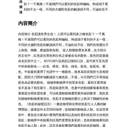
品
彩？一千萬種！不過我們可以看到的色彩和蝙蝠、狗或鴿子看
描
到的不太一樣，不同的大腦對色彩的解讀就不同，不論你信不
述
內容簡介
內容簡介 色彩讓世界生色！ 人類可以看到多少種色彩？ 一千萬
種！不過我們可以看到的色彩和蝙蝠、狗或鴿子看到的不太一樣，
不同的大腦對色彩的解讀就不同，不論你信不信，我們的視覺比不
上鳥類、蝴蝶、爬蟲類和魚類。 從人類整個歷史來看，在大部分
的文化中，紅色是在黑色和白色之後被命名的顏色，藍色則是最後
命名的其中之一。 ROYGBIV這易於記憶的口訣，是代表可見光譜
中的各個顏色――紅色、橙色、黃色、綠色、藍色、靛藍色、紫
色。牛頓最初選擇了光譜中十一種顏色，後來為與音階的七音相搭
配，因而大刀闊斧地刪減至七種色彩，不過，今日我們已不再視靛
藍色為必要的顏色。 植物和動物界中的眾多色彩，最初主要用途
並不是為了相互吸引，而是保護作用。色素中的類胡蘿蔔素和黑色
素都是自然保護色素，可以保護動植物遭受紫外線的傷害，因此直
到植物和動物逐漸演化，色彩才在物種的繁衍上扮演了關鍵性的角
色。 《色彩的秘密語言》一書從物理和化學的色彩引人入勝的解
釋開始；接著從外太空回到地球，從植物到動物及人類。在這些章
節中，要告訴大家為什麼我們能看到以及如何看到色彩與大自然的
彩虹；動物界中有能看到比我們更豐富多彩的，也有的動物看到的
色彩不如人類；此外，語言也會影響我們能看到的色彩種類，還