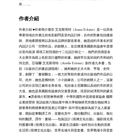
有……。
作者介紹
作者介紹 ■作者簡介瓊安‧艾克斯塔特（Joann Eckstut）是一位與各
專業領域合作廣泛的色彩顧問及室內設計師，合作的對象包括建築
師、房地產開發商以及知名品牌的製造業者。她是紐約市著名的室
內設計公司「空間作品」的創辦人，並且獲選美國顏色協會年度傑
出室內裝潢 環境工程預測的十二位設計師之一，他們的預測是各
大企業作為跟上色彩流行趨勢的依據。她經常往返於紐約市和紐約
州北部。亞瑞爾‧艾克斯塔特（Arielle Eckstut）創作過九本書，包
括《出版自己的書必讀指南》。她和她的丈夫大衛．亨瑞．史特
里，創辦了「書籍醫生」―致力於幫助作家成功出版他們作品的公
司。此外，她也是獨特的「小小姐麻吉」公司的創辦人之一，這家
公司的分店現已遍布全美各地，包括迪士尼樂園以及紐約市的第五
大道。她也是美國顏色協會的兒童委員會，現居於紐澤西州的蒙克
萊市。■譯者簡介郭慧琳學經歷：中華民國對外貿易發展協會 國際
企業經營班 英語組第六期結業中興大學植物研究所微生物組博士
肄業專利商標事務所貿易公司國中 高中理化教師為孩子走入家庭
後，開始從事翻譯工作，並樂在其中，擔任翻譯社、出版社、報社
特約翻譯。譯作：書籍——包裝設計 (視傳文化出版)、攝影採光系
列叢書6冊 (視傳文化出版)、家庭生活攝影─如何拍出生動的居家
生活照 (視傳文化出版)、世界名城今與昔套書、世界戰場今與昔套