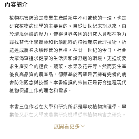
內容簡介
植物病害防治是農業生產體系中不可或缺的一環，也是
研究植物病理學的主要目的。自從廿世紀末期以來，由
於環境保護的壓力，使得世界各國的研究人員都在努力
尋找替代化學農藥和化學肥料的植物栽培管理技術，祈
能達成農業永續經營的目標。在廿一世紀的今日，社會
大眾渴望追求健康的生活與和諧舒適的環境，更迫切要
求生產安全的糧食、蔬菜、水果及花卉等。然而要生產
優良高品質的農產品，卻築基於吾輩是否擁有完備的病
害防治觀念與技術。本書編撰的宗旨正是符合這種現代
植物保護工作的理念和需求。
本書三位作者在大學和研究所都是專攻植物病理學。畢
業後又都在大學或農業研究機構從事植物病害之研究。
各自的研究領域和方向雖然有些許差異，但是研究的課
展開看更多
題多以研發作物病害之非農藥防治策略為主。書中所列
20 篇文章內容都是以作者自己研究發現現為主軸，加以