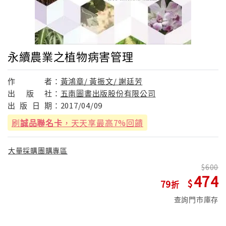
永續農業之植物病害管理
作
者：
黃鴻章/ 黃振文/ 謝廷芳
出
版
社：
五南圖書出版股份有限公司
出
版
日
期：
2017/04/09
刷
誠品聯名卡
，天天享最高7%回饋
大量採購團購專區
600
474
79
查詢門市庫存