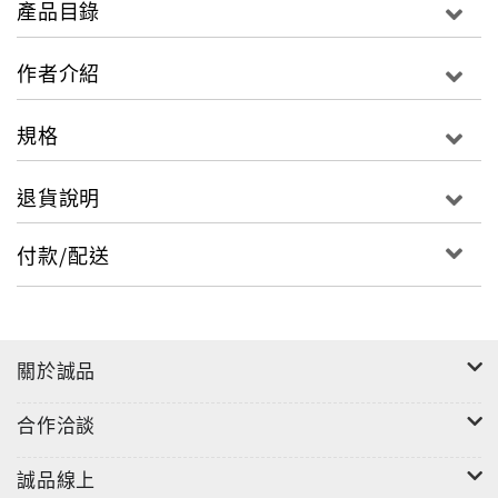
產品目錄
延伸報導和進一步討論。全書包括植物病害之病因與病
原菌特性，植物病害之傳播，植物病害之管理和植物病
作者介紹
害與人生等四大部份。在植物病害之管理技術部分又區
分為耕作防治技術，病害非農藥防治技術，環境調控技
規格
術和綜合管理技術等四方面加以討論。這些章節的研究
項目如健康種子，抗病育種，輪作栽培，有機土壤添加
退貨說明
物及生物防治等都符合現今安全農業和農業永續發展理
念。此外，尚涵蓋有植病與昆蟲、植病與人畜安全等。
付款/配送
內文部分章節曾載於「植物病害之診斷與防治策略」一
書中，為使植物病害管理資料更臻完備，特增列較多的
病害非農藥防治技術，以饗讀者。
關於誠品
合作洽談
誠品線上