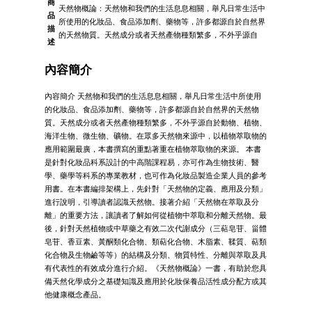
商
天然物概論：天然物和我們的生活息息相關，舉凡日常生活中
品
所使用的化妝品、食品添加劑、藥物等，許多都源自於自然界
描
的天然物質。天然成分或者天然產物種類繁多，不外乎源自
述
內容簡介
內容簡介 天然物和我們的生活息息相關，舉凡日常生活中所使用
的化妝品、食品添加劑、藥物等，許多都源自於自然界的天然物
質。天然成分或者天然產物種類繁多，不外乎源自於動物、植物、
海洋生物、微生物、礦物。在眾多天然物來源中，以植物萃取物的
應用範圍最廣，本書撰寫的重點著重在植物萃取物的來源。 本書
是針對化妝品科系設計的中高階課程易，亦可作為生物技術、醫
學、藥學等科系的專業教材，也可作為化妝品製造企業人員的參考
用書。在本書編排架構上，先針對「天然物的定義、應用及分類」
進行說明，引導讀者認識天然物。接著介紹「天然物在萃取及分
離」的重要方法，讓讀者了解如何從植物中萃取和分離天然物。最
後，針對天然植物或中草藥之有效二次代謝成分（三萜皂苷、甾體
皂苷、香豆素、黃酮類化合物、類萜化合物、木脂素、鞣質、萜類
化合物及生物鹼等等）的結構及分類、物質特性、分離與萃取及具
有代表性的有效成分進行介紹。《天然物概論》一書，有助於您具
備天然化學成分之基礎知識及應用於化妝保養品活性成分配方或其
他健康概念產品。