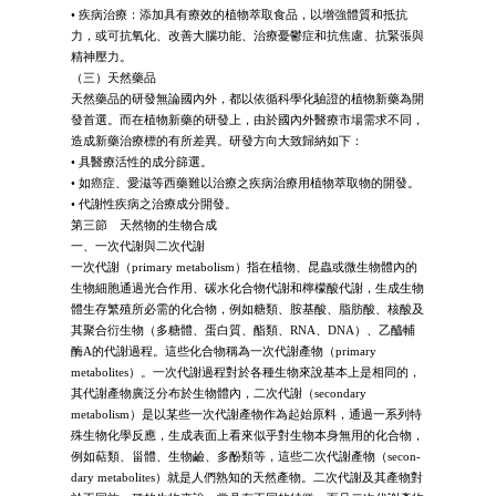
• 疾病治療：添加具有療效的植物萃取食品，以增強體質和抵抗
力，或可抗氧化、改善大腦功能、治療憂鬱症和抗焦慮、抗緊張與
精神壓力。
（三）天然藥品
天然藥品的研發無論國內外，都以依循科學化驗證的植物新藥為開
發首選。而在植物新藥的研發上，由於國內外醫療市場需求不同，
造成新藥治療標的有所差異。研發方向大致歸納如下：
• 具醫療活性的成分篩選。
• 如癌症、愛滋等西藥難以治療之疾病治療用植物萃取物的開發。
• 代謝性疾病之治療成分開發。
第三節 天然物的生物合成
一、一次代謝與二次代謝
一次代謝（primary metabolism）指在植物、昆蟲或微生物體內的
生物細胞通過光合作用、碳水化合物代謝和檸檬酸代謝，生成生物
體生存繁殖所必需的化合物，例如糖類、胺基酸、脂肪酸、核酸及
其聚合衍生物（多糖體、蛋白質、酯類、RNA、DNA）、乙醯輔
酶A的代謝過程。這些化合物稱為一次代謝產物（primary
metabolites）。一次代謝過程對於各種生物來說基本上是相同的，
其代謝產物廣泛分布於生物體內，二次代謝（secondary
metabolism）是以某些一次代謝產物作為起始原料，通過一系列特
殊生物化學反應，生成表面上看來似乎對生物本身無用的化合物，
例如萜類、甾體、生物鹼、多酚類等，這些二次代謝產物（secon-
dary metabolites）就是人們熟知的天然產物。二次代謝及其產物對