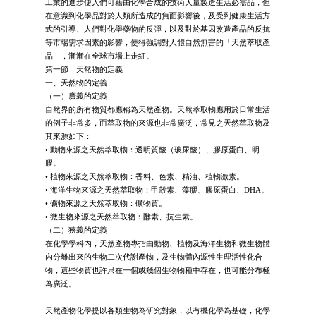
工業的進步使人們可藉由化學合成的技術大量製造生活必需品，但
在意識到化學品對於人類所造成的負面影響後，及受到健康生活方
式的引導、人們對化學藥物的反彈，以及對於基因改造產品的反抗
等市場需求因素的影響，使得強調對人體自然無害的「天然萃取產
品」，漸漸在全球市場上走紅。
第一節 天然物的定義
一、天然物的定義
（一）廣義的定義
自然界的所有物質都應稱為天然產物。天然萃取物應用於日常生活
的例子非常多，而萃取物的來源也非常廣泛，常見之天然萃取物及
其來源如下：
• 動物來源之天然萃取物：透明質酸（玻尿酸）、膠原蛋白、明
膠。
• 植物來源之天然萃取物：香料、色素、精油、植物激素。
• 海洋生物來源之天然萃取物：甲殼素、藻膠、膠原蛋白、DHA。
• 礦物來源之天然萃取物：礦物質。
• 微生物來源之天然萃取物：酵素、抗生素。
（二）狹義的定義
在化學學科內，天然產物專指由動物、植物及海洋生物和微生物體
內分離出來的生物二次代謝產物，及生物體內源性生理活性化合
物，這些物質也許只在一個或幾個生物物種中存在，也可能分布極
為廣泛。
天然產物化學提以各類生物為研究對象，以有機化學為基礎，化學