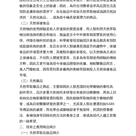
敏的現象及安全上的疑慮；因此，為符合消費者追求高品質生活及
預防皮膚疾病的需求下，在化妝品中添加天然萃取物或強調天然訴
求的「天然化妝品」，成為當今極具發展潛力的商品。
（二）天然保健食品
天然物的使用經驗是前人所遺留的寶貴資產，而人類利用天然萃取
物治病強身的觀念和做法，無論是古今中外都有相當豐富的使用心
得。伴隨生物科技的進步，科學家發現並驗證許多食品都具有預防
或延緩疾病的效果，並且在全球人類健康意識提升的趨勢中，保健
食品的市場需求量大增，其種類亦趨於多樣化。以天然物為主成分
之保健食品，不但對人體接受度高，且多為有長期使用經驗的傳統
方劑，因此又更可做為現今保健品開發的依據。相較醫藥品而言，
進入門檻較低，因而受到眾多廠商的青睞而競相投入天然保健食品
市場。
（三）天然藥品
天然萃取藥品之興起，主要歸因於人類意識到化學藥物的毒性高、
副作用大，且許多重大疾病尚未研發出有效的治療藥物，再加上目
前純化合物新藥開發遇到瓶頸，因此植物萃取物與複方藥物的開
發，成為目前醫藥研發的選擇之一。尤其當人類在遭遇到如SARS
等傳染病的威脅，而化學合成藥物卻束手無策時，所謂的營養療
法、食補強身等回歸自然古法的養身之道，便成為現代人趨之若鶩
的一線希望。
二、現有之應用商品簡介
（一）天然萃取化妝品簡介