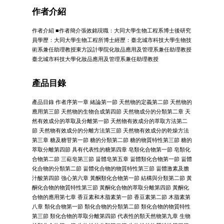
作者介紹
作者介紹 ■作者簡介張效銘現職：大同大學生物工程系博士後研究
員學歷：大同大學生物工程所博士經歷：臺北城市科技大學生物技
術系兼任助理教授東方設計學院化妝品應用及管理系兼任助理教授
臺北城市科技大學化妝品應用及管理系兼任助理教授
產品目錄
產品目錄 作者序第一章 緒論第一節 天然物的定義第二節 天然物的
應用第三節 天然物的生物合成第四節 天然物成分的分類第二章 天
然有效成分的萃取及分離第一節 天然物有效成分的萃取方法第二
節 天然物有效成分的分離方法第三節 天然物有效成分的乾燥方法
第三章 糖及糖苷第一節 糖的分類第二節 糖的物質特性第三節 糖的
萃取分離第四節 具有代表性的糖第四章 皂類化合物第一節 皂類化
合物第二節 三萜皂第三節 甾體皂第五章 甾體類化合物第一節 甾體
化合物的分類第二節 甾體化合物的物質特性第三節 甾體激素及膽
汁酸第四節 強心第六章 黃酮類化合物第一節 結構與分類第二節 黃
酮化合物的物質特性第三節 黃酮化合物的萃取分離第四節 黃酮化
合物的應用第七章 香豆素和木脂素第一節 香豆素第二節 木脂素第
八章 類化合物第一節 類化合物的分類第二節 類化合物的物質特性
第三節 類化合物的萃取分離第四節 代表性的類天然物第九章 生物