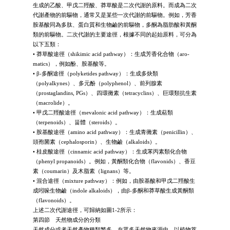
生成的乙酸、甲戊二羥酸、莽草酸是二次代謝的原料。而成為二次
代謝產物的前驅物，通常又是某些一次代謝的前驅物。例如，芳香
胺基酸同為多肽、蛋白質和生物鹼的前驅物，多酮為脂肪酸和黃酮
類的前驅物。二次代謝的主要途徑，根據不同的起始原料，可分為
以下五類：
• 莽草酸途徑（shikimic acid pathway）：生成芳香化合物（aro-
matics），例如酚、胺基酸等。
• β-多酮途徑（polyketides pathway）：生成多炔類
（polyalkynes）、多元酚（polyphenol）、前列腺素
（prostaglandins, PGs）、四環黴素（tetracyclins）、巨環類抗生素
（macrolide）。
• 甲戊二羥酸途徑（mevalonic acid pathway）：生成萜類
（terpenoids）、甾體（steroids）。
• 胺基酸途徑（amino acid pathway）：生成青黴素（penicillin）、
頭孢菌素（cephalosporin）、生物鹼（alkaloids）。
• 桂皮酸途徑（cinnamic acid pathway）：生成苯丙素類化合物
（phenyl propanoids）。例如，黃酮類化合物（flavonids）、香豆
素（coumarin）及木脂素（lignans）等。
• 混合途徑（mixture pathway）：例如，由胺基酸和甲戊二羥酸生
成吲哚生物鹼（indole alkaloids），由β-多酮和莽草酸生成黃酮類
（flavonoids）。
上述二次代謝途徑，可歸納如圖1-2所示：
第四節 天然物成分的分類
天然成分或者天然產物種類繁多，在眾多天然物來源中，以植物萃