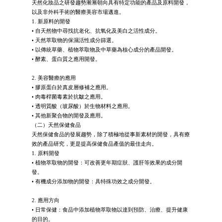
天然化妝品之研發趨勢漸漸朝向具有特定功能的產品及原料開發，
以及非外科手術的醫療美容市場邁進。
1. 新原料的開發
• 自天然物中尋找抗老化、抗氧化及美白之活性成分。
• 天然萃取物的保濕活性成分篩選。
• 以傳統草藥、植物萃取物及中草藥為核心成分的產品開發。
• 酵素、蛋白質之應用開發。
2. 美容醫療的應用
• 膠原蛋白於真皮層修補之應用。
• 肉毒桿菌毒素於抗皺之應用。
• 透明質酸（玻尿酸）於生物材料之應用。
• 其他新聚合物的開發及應用。
（二）天然保健食品
天然保健食品的發展趨勢，除了積極地從事新素材的開發，具有療
效的產品研究，更是提高保健食品產值的最佳走向。
1. 原料開發
• 植物萃取物的開發：可改善更年期症狀、護肝等效果的成分開
發。
• 有機成分添加物的開發：具特殊功效之成分開發。
2. 應用方向
• 日常保健：食品中添加植物萃取物以達到預防、治療、提升健康
的目的。