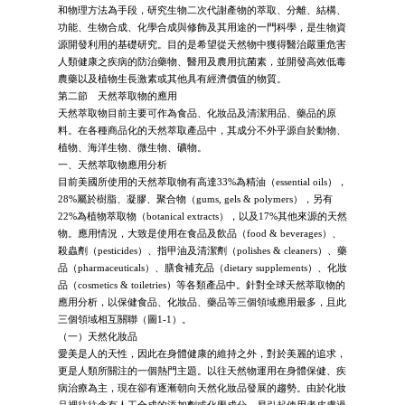
和物理方法為手段，研究生物二次代謝產物的萃取、分離、結構、
功能、生物合成、化學合成與修飾及其用途的一門科學，是生物資
源開發利用的基礎研究。目的是希望從天然物中獲得醫治嚴重危害
人類健康之疾病的防治藥物、醫用及農用抗菌素，並開發高效低毒
農藥以及植物生長激素或其他具有經濟價值的物質。
第二節 天然萃取物的應用
天然萃取物目前主要可作為食品、化妝品及清潔用品、藥品的原
料。在各種商品化的天然萃取產品中，其成分不外乎源自於動物、
植物、海洋生物、微生物、礦物。
一、天然萃取物應用分析
目前美國所使用的天然萃取物有高達33%為精油（essential oils），
28%屬於樹脂、凝膠、聚合物（gums, gels & polymers），另有
22%為植物萃取物（botanical extracts），以及17%其他來源的天然
物。應用情況，大致是使用在食品及飲品（food & beverages）、
殺蟲劑（pesticides）、指甲油及清潔劑（polishes & cleaners）、藥
品（pharmaceuticals）、膳食補充品（dietary supplements）、化妝
品（cosmetics & toiletries）等各類產品中。針對全球天然萃取物的
應用分析，以保健食品、化妝品、藥品等三個領域應用最多，且此
三個領域相互關聯（圖1-1）。
（一）天然化妝品
愛美是人的天性，因此在身體健康的維持之外，對於美麗的追求，
更是人類所關注的一個熱門主題。以往天然物運用在身體保健、疾
病治療為主，現在卻有逐漸朝向天然化妝品發展的趨勢。由於化妝
品裡往往含有人工合成的添加劑或化學成分，易引起使用者皮膚過