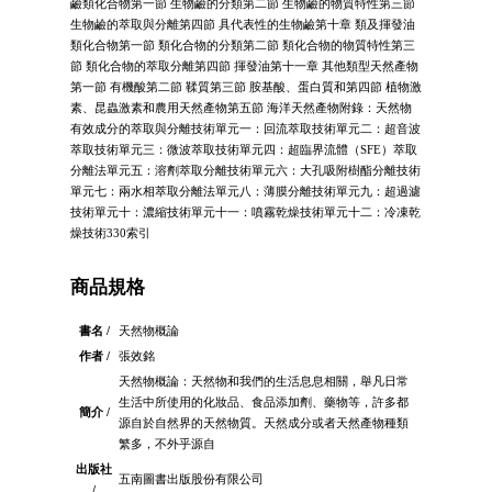
鹼類化合物第一節 生物鹼的分類第二節 生物鹼的物質特性第三節
生物鹼的萃取與分離第四節 具代表性的生物鹼第十章 類及揮發油
類化合物第一節 類化合物的分類第二節 類化合物的物質特性第三
節 類化合物的萃取分離第四節 揮發油第十一章 其他類型天然產物
第一節 有機酸第二節 鞣質第三節 胺基酸、蛋白質和第四節 植物激
素、昆蟲激素和農用天然產物第五節 海洋天然產物附錄：天然物
有效成分的萃取與分離技術單元一：回流萃取技術單元二：超音波
萃取技術單元三：微波萃取技術單元四：超臨界流體（SFE）萃取
分離法單元五：溶劑萃取分離技術單元六：大孔吸附樹酯分離技術
單元七：兩水相萃取分離法單元八：薄膜分離技術單元九：超過濾
技術單元十：濃縮技術單元十一：噴霧乾燥技術單元十二：冷凍乾
燥技術330索引
商品規格
書名 /
天然物概論
作者 /
張效銘
天然物概論：天然物和我們的生活息息相關，舉凡日常
生活中所使用的化妝品、食品添加劑、藥物等，許多都
簡介 /
源自於自然界的天然物質。天然成分或者天然產物種類
繁多，不外乎源自
出版社
五南圖書出版股份有限公司
/