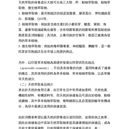
天然萃取的保養成分大致可分為三大類，即：動物萃取物、植物萃
取物、微生物萃取物。
1. 動物萃取物：最耳熟能詳的就是胎盤素、膠原蛋白、彈性纖維蛋
白、胺基酸、Q10等。
2. 植物萃取物：例如富含維生素E的小麥胚芽、酪梨、紫根、海
藻、蘆薈等能減緩氧化傷害；含有胡蘿蔔素的胡蘿蔔和番茄能使細
胞更新及消除皺紋；具消炎、止癢功效的甘菊等，都是已被廣為使
用的草本植物。
3. 微生物萃取物：例如肉毒桿菌毒素、神經醯胺、麴酸等，是一般
民眾皆耳熟能詳且在市場上熱賣的商品。
另外，以印度草本植物為基礎所發展出阿育吠陀化妝品
（ayurvedic cosmetic），不但具有保養的功效，還同時兼具了健康
的概念，其所使用的原料為草本植物、草本植物萃取物，以及草藥
等天然成分。
（二）天然萃取食品簡介
來自於天然的食用元素，在日常生活中常用者如香料、天然色素、
機能性材料、有機原料等。而天然的保健食品可源自於植物、動物
或礦物，其中草本植物萃取物、葡萄糖胺以及必需脂肪酸等有機成
分，為現今最廣泛使用的保健資源。
由於消費者希望以最天然的營養成分達到預防、改善疾病之效果，
因此在保健食品中添加天然萃取物來提高健康價值的保健品，成為
目前主要發展趨勢。目前我國所使用之保健食品成分，有：