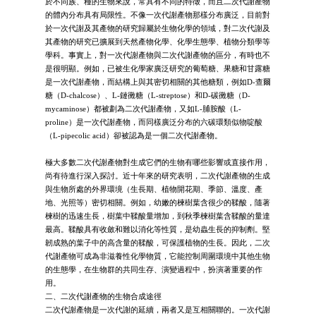
於不同族、種的生物來說，常具有不同的特徵，而且二次代謝產物
的體內分布具有局限性。不像一次代謝產物那樣分布廣泛，目前對
於一次代謝及其產物的研究歸屬於生物化學的領域，對二次代謝及
其產物的研究已擴展到天然產物化學、化學生態學、植物分類學等
學科。事實上，對一次代謝產物與二次代謝產物的區分，有時也不
是很明顯。例如，已被生化學家廣泛研究的葡萄糖、果糖和甘露糖
是一次代謝產物，而結構上與其密切相關的其他糖類，例如D-查爾
糖（D-chalcose）、L-鏈黴糖（L-streptose）和D-碳黴糖（D-
mycaminose）都被劃為二次代謝產物，又如L-脯胺酸（L-
proline）是一次代謝產物，而同樣廣泛分布的六碳環類似物啶酸
（L-pipecolic acid）卻被認為是一個二次代謝產物。
極大多數二次代謝產物對生成它們的生物有哪些影響或直接作用，
尚有待進行深入探討。近十年來的研究表明，二次代謝產物的生成
與生物所處的外界環境（生長期、植物開花期、季節、溫度、產
地、光照等）密切相關。例如，幼嫩的楝樹葉含很少的鞣酸，隨著
楝樹的迅速生長，樹葉中鞣酸量增加，到秋季楝樹葉含鞣酸的量達
最高。鞣酸具有收斂和難以消化等性質，是幼蟲生長的抑制劑。堅
韌成熟的葉子中的高含量的鞣酸，可保護植物的生長。因此，二次
代謝產物可成為非滋養性化學物質，它能控制周圍環境中其他生物
的生態學，在生物群的共同生存、演變過程中，扮演著重要的作
用。
二、二次代謝產物的生物合成途徑
二次代謝產物是一次代謝的延續，兩者又是互相關聯的。一次代謝