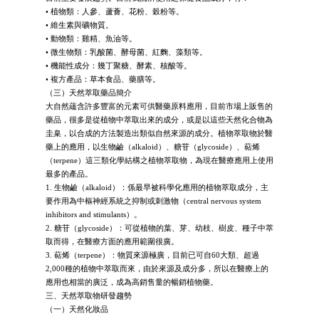
• 植物類：人參、蘆薈、花粉、穀粉等。
• 維生素與礦物質。
• 動物類：雞精、魚油等。
• 微生物類：乳酸菌、酵母菌、紅麴、藻類等。
• 機能性成分：幾丁聚糖、酵素、核酸等。
• 複方產品：草本食品、藥膳等。
（三）天然萃取藥品簡介
大自然蘊含許多豐富的元素可供醫藥原料應用，目前市場上販售的
藥品，很多是從植物中萃取出來的成分，或是以這些天然化合物為
圭臬，以合成的方法製造出類似自然來源的成分。植物萃取物於醫
藥上的應用，以生物鹼（alkaloid）、糖苷（glycoside）、萜烯
（terpene）這三類化學結構之植物萃取物，為現在醫療應用上使用
最多的產品。
1. 生物鹼（alkaloid）：係最早被科學化應用的植物萃取成分，主
要作用為中樞神經系統之抑制或刺激物（central nervous system
inhibitors and stimulants）。
2. 糖苷（glycoside）：可從植物的葉、芽、幼枝、樹皮、種子中萃
取而得，在醫療方面的應用範圍很廣。
3. 萜烯（terpene）：物質來源極廣，目前已可自60大類、超過
2,000種的植物中萃取而來，由於來源及成分多，所以在醫療上的
應用也相當的廣泛，成為高銷售量的暢銷植物藥。
三、天然萃取物研發趨勢
（一）天然化妝品