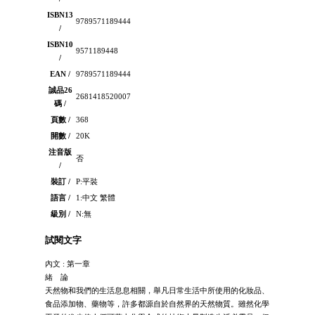
ISBN13
9789571189444
/
ISBN10
9571189448
/
EAN /
9789571189444
誠品26
2681418520007
碼 /
頁數 /
368
開數 /
20K
注音版
否
/
裝訂 /
P:平裝
語言 /
1:中文 繁體
級別 /
N:無
試閱文字
內文 : 第一章
緒 論
天然物和我們的生活息息相關，舉凡日常生活中所使用的化妝品、
食品添加物、藥物等，許多都源自於自然界的天然物質。雖然化學