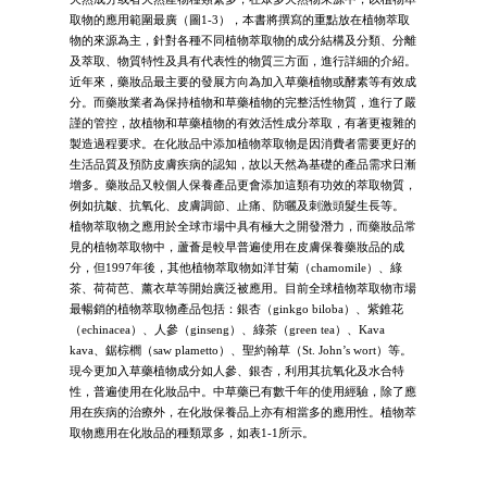
取物的應用範圍最廣（圖1-3），本書將撰寫的重點放在植物萃取
物的來源為主，針對各種不同植物萃取物的成分結構及分類、分離
及萃取、物質特性及具有代表性的物質三方面，進行詳細的介紹。
近年來，藥妝品最主要的發展方向為加入草藥植物或酵素等有效成
分。而藥妝業者為保持植物和草藥植物的完整活性物質，進行了嚴
謹的管控，故植物和草藥植物的有效活性成分萃取，有著更複雜的
製造過程要求。在化妝品中添加植物萃取物是因消費者需要更好的
生活品質及預防皮膚疾病的認知，故以天然為基礎的產品需求日漸
增多。藥妝品又較個人保養產品更會添加這類有功效的萃取物質，
例如抗皺、抗氧化、皮膚調節、止痛、防曬及刺激頭髮生長等。
植物萃取物之應用於全球市場中具有極大之開發潛力，而藥妝品常
見的植物萃取物中，蘆薈是較早普遍使用在皮膚保養藥妝品的成
分，但1997年後，其他植物萃取物如洋甘菊（chamomile）、綠
茶、荷荷芭、薰衣草等開始廣泛被應用。目前全球植物萃取物市場
最暢銷的植物萃取物產品包括：銀杏（ginkgo biloba）、紫錐花
（echinacea）、人參（ginseng）、綠茶（green tea）、Kava
kava、鋸棕櫚（saw plametto）、聖約翰草（St. John’s wort）等。
現今更加入草藥植物成分如人參、銀杏，利用其抗氧化及水合特
性，普遍使用在化妝品中。中草藥已有數千年的使用經驗，除了應
用在疾病的治療外，在化妝保養品上亦有相當多的應用性。植物萃
取物應用在化妝品的種類眾多，如表1-1所示。