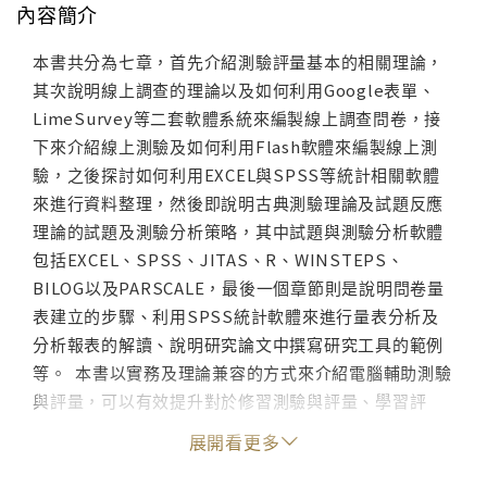
內容簡介
本書共分為七章，首先介紹測驗評量基本的相關理論，
其次說明線上調查的理論以及如何利用Google表單、
LimeSurvey等二套軟體系統來編製線上調查問卷，接
下來介紹線上測驗及如何利用Flash軟體來編製線上測
驗，之後探討如何利用EXCEL與SPSS等統計相關軟體
來進行資料整理，然後即說明古典測驗理論及試題反應
理論的試題及測驗分析策略，其中試題與測驗分析軟體
包括EXCEL、SPSS、JITAS、R、WINSTEPS、
BILOG以及PARSCALE，最後一個章節則是說明問卷量
表建立的步驟、利用SPSS統計軟體來進行量表分析及
分析報表的解讀、說明研究論文中撰寫研究工具的範例
等。 本書以實務及理論兼容的方式來介紹電腦輔助測驗
與評量，可以有效提升對於修習測驗與評量、學習評
量、電腦輔助測驗與評量、數位化測驗與評量等相關課
展開看更多
程中學生資料分析及解讀的能力，理論與實務互相搭
配，更能有效地驗證測驗與評量的相關理論，各級學校