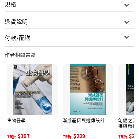
規格
退貨說明
付款/配送
作者相關書籍
生物醫學
漸成基因與遺傳設計
創傷之源起
待與精神
$197
$229
$22
79折
79折
79折