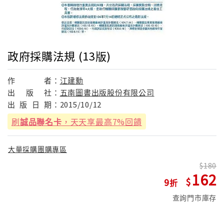
政府採購法規 (13版)
作
者：
江建勳
出
版
社：
五南圖書出版股份有限公司
出
版
日
期：
2015/10/12
刷
誠品聯名卡
，天天享最高7%回饋
大量採購團購專區
180
162
9
查詢門市庫存