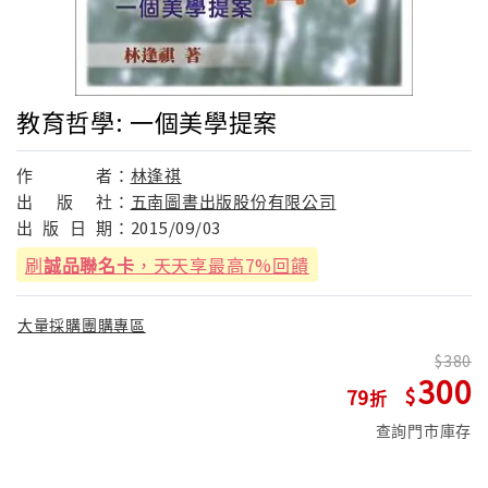
教育哲學: 一個美學提案
作
者：
林逢祺
出
版
社：
五南圖書出版股份有限公司
出
版
日
期：
2015/09/03
刷
誠品聯名卡
，天天享最高7%回饋
大量採購團購專區
380
300
79
查詢門市庫存