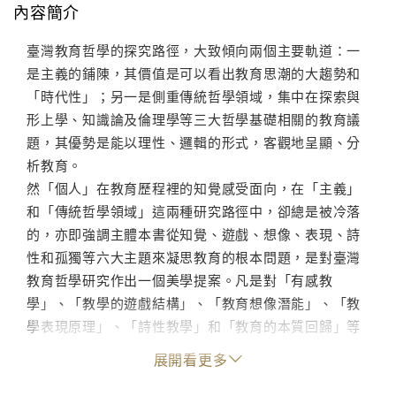
內容簡介
臺灣教育哲學的探究路徑，大致傾向兩個主要軌道：一
是主義的鋪陳，其價值是可以看出教育思潮的大趨勢和
「時代性」；另一是側重傳統哲學領域，集中在探索與
形上學、知識論及倫理學等三大哲學基礎相關的教育議
題，其優勢是能以理性、邏輯的形式，客觀地呈顯、分
析教育。
然「個人」在教育歷程裡的知覺感受面向，在「主義」
和「傳統哲學領域」這兩種研究路徑中，卻總是被冷落
的，亦即強調主體本書從知覺、遊戲、想像、表現、詩
性和孤獨等六大主題來凝思教育的根本問題，是對臺灣
教育哲學研究作出一個美學提案。凡是對「有感教
學」、「教學的遊戲結構」、「教育想像潛能」、「教
學表現原理」、「詩性教學」和「教育的本質回歸」等
主題有興趣的讀者，或許都能從本書中尋得一些有價值
展開看更多
的對話與交流。