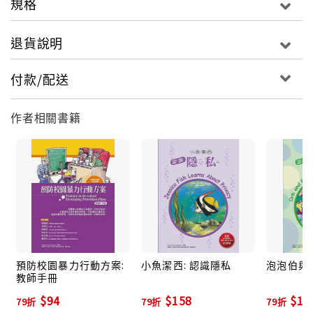
規格
退貨說明
付款/配送
作者相關書籍
預防校園暴力行動方案:
小魚潔西: 認識隱私
泡泡伯與菲
教師手冊
$94
$158
$15
79折
79折
79折