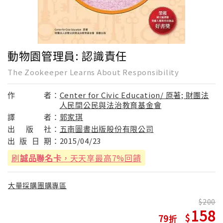
動物園管理員: 認識責任
The Zookeeper Learns About Responsibility
作
者：
Center for Civic Education/ 原著; 財團法
人民間公民與法治教育基金會
譯
者：
郭家琪
出
版
社：
五南圖書出版股份有限公司
出
版
日
期：
2015/04/23
刷
誠品聯名卡
，天天享最高7%回饋
大量採購團購專區
200
158
79