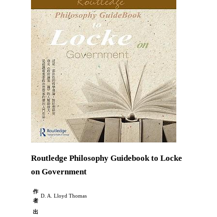
Routledge Philosophy Guidebook to Locke
on Government
作
D. A. Lloyd Thomas
者
出