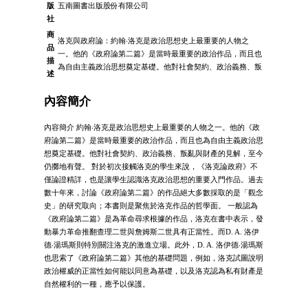
版
五南圖書出版股份有限公司
社
商
洛克與政府論：約翰‧洛克是政治思想史上最重要的人物之
品
一。他的《政府論第二篇》是當時最重要的政治作品，而且也
描
為自由主義政治思想奠定基礎。他對社會契約、政治義務、叛
述
內容簡介
內容簡介 約翰‧洛克是政治思想史上最重要的人物之一。他的《政
府論第二篇》是當時最重要的政治作品，而且也為自由主義政治思
想奠定基礎。他對社會契約、政治義務、叛亂與財產的見解，至今
仍擲地有聲。 對於初次接觸洛克的學生來說，《洛克論政府》不
僅論證精詳，也是讓學生認識洛克政治思想的重要入門作品。過去
數十年來，討論《政府論第二篇》的作品絕大多數採取的是「觀念
史」的研究取向；本書則是聚焦於洛克作品的哲學面。 一般認為
《政府論第二篇》是為革命尋求根據的作品，洛克在書中表示，發
動暴力革命推翻查理二世與詹姆斯二世具有正當性。而D. A. 洛伊
德‧湯瑪斯則特別關注洛克的激進立場。此外，D. A. 洛伊德‧湯瑪斯
也思索了《政府論第二篇》其他的基礎問題，例如，洛克試圖說明
政治權威的正當性如何能以同意為基礎，以及洛克認為私有財產是
自然權利的一種，應予以保護。