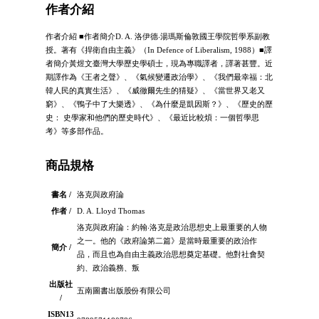
作者介紹
作者介紹 ■作者簡介D. A. 洛伊德‧湯瑪斯倫敦國王學院哲學系副教
授。著有《捍衛自由主義》（In Defence of Liberalism, 1988）■譯
者簡介黃煜文臺灣大學歷史學碩士，現為專職譯者，譯著甚豐。近
期譯作為《王者之聲》、《氣候變遷政治學》、《我們最幸福：北
韓人民的真實生活》、《威徹爾先生的猜疑》、《當世界又老又
窮》、《鴨子中了大樂透》、《為什麼是凱因斯？》、《歷史的歷
史： 史學家和他們的歷史時代》、《最近比較煩：一個哲學思
考》等多部作品。
商品規格
書名 /
洛克與政府論
作者 /
D. A. Lloyd Thomas
洛克與政府論：約翰‧洛克是政治思想史上最重要的人物
之一。他的《政府論第二篇》是當時最重要的政治作
簡介 /
品，而且也為自由主義政治思想奠定基礎。他對社會契
約、政治義務、叛
出版社
五南圖書出版股份有限公司
/
ISBN13