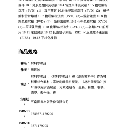
條件 10.3 薄膜是如何沉積的 10.4 電漿與薄膜沉積 10.5 物理氣相
沉積（PVD）(1)—真空蒸鍍 10.6 物理氣相沉積（PVD）(2)—離子
鍍和雷射熔射 10.7 物理氣相沉積（PVD）(3)—濺射鍍膜 10.8 物
理氣相沉積（PVD）(4)—磁控濺鍍靶 10.9 化學氣相沉積（CVD）
(1)—原理及設備10.10 化學氣相沉積（CVD）(2)—各類CVD 的應
用 10.11 電鍍薄膜 10.12 反應離子刻蝕（RIE）和反應離子束刻蝕
（RIBE） 10.13 平坦化技術
商品規格
書名 /
材料學概論
作者 /
田民波
材料學概論：《材料學概論》和《創新材料學》作為材
料學組合教材，系統鳥瞰學科概況。《材料學概論》按
簡介 /
10條橫線討論緒論、元素週期表、金屬、粉體、玻璃、
陶瓷、聚合物、複
出版社
五南圖書出版股份有限公司
/
ISBN13
9789571179209
/
ISBN10
9571179205