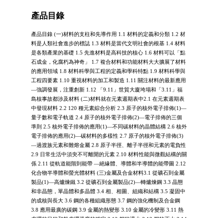
產品目錄
產品目錄 (一)材料的支柱和先導作用 1.1 材料的定義和分類 1.2 材
料是人類社會進步的標誌 1.3 材料是當代文明社會的根基 1.4 材料
是各類產業的基礎 1.5 先進材料是高科技的核心 1.6 材料可以「點
石成金，化腐朽為神奇」 1.7 複合材料和功能材料大大擴展了材料
的應用領域 1.8 材料科學與工程的定義和學科特點 1.9 材料科學與
工程四要素 1.10 重視材料的加工和製造 1.11 關注材料的最新應用
—強調發展，注重創新 1.12 「9.11」世貿大廈垮塌和「3.11」福
島核事故都涉及材料 (二)材料就在元素週期表中2.1 在元素週期表
中發現材料 2.2 120 種元素綜合分析 2.3 原子的核外電子排佈(1)—
量子數和電子軌道 2.4 原子的核外電子排佈(2)—電子排佈的三個
準則 2.5 核外電子排佈的應用(1)—不同碳材料的晶體結構 2.6 核外
電子排佈的應用(2)—碳材料的多樣性 2.7 原子的核外電子排佈(3)
—過渡族元素和難熔金屬 2.8 原子半徑、離子半徑和元素的電負性
2.9 日常生活中須臾不可離開的元素 2.10 材料性能與微觀結構的關
係 2.11 從軌道能階到能帶 —絕緣體、導體和半導體的能帶圖 2.12
化合物半導體和螢光體材料 (三)金屬及合金材料3.1 從礦石到金屬
製品(1)—高爐煉鐵 3.2 從礦石到金屬製品(2)—轉爐煉鋼 3.3 晶態
和非晶態，單晶體和多晶體 3.4 相、相圖、組織和結構 3.5 凝固中
的成核與長大 3.6 鋼的各種組織形態 3.7 鋼的強化機制及合金鋼
3.8 應用最廣的碳鋼 3.9 金屬的熱變形 3.10 金屬的冷變形 3.11 熱