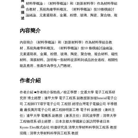
商
材料學概論：《材料學概論》和《創新材料學》作為材料學組
品
合教材，系統鳥瞰學科概況。《材料學概論》按10條橫線討
描
論緒論、元素週期表、金屬、粉體、玻璃、陶瓷、聚合物、複
述
內容簡介
內容簡介 《材料學概論》和《創新材料學》作為材料學組合教
材，系統鳥瞰學科概況。《材料學概論》按10 條橫線討論緒論、
元素週期表、金屬、粉體、玻璃、陶瓷、聚合物、複合材料、磁性
材料、薄膜材料。說明每一類材料從原料到成品的全過程、相關性
能及應用，推薦作為學生入門教材。
作者介紹
作者介紹 ■作者簡介張勁燕／校正學歷：交通大學 電子工程系研
究所 博士經歷：逢甲大學 電子工程系 副教授新加坡Intersil電子公
司 工程師ITT環宇電子公司 工程部 經理台灣電子電腦公司 半導體
廠 廠長萬邦電子公司 總工程師明新工專 電子科 副教授（兼科主
任）逢甲大學 電機系 副教授（兼系主任）田民波學歷：清華大學
工程物理系 碩士經歷： 日本京都大學國家公派訪問學者日本
Kyoto Elex株式会社 特邀研究員 清華大學材料科學與工程系 教授
現職：清華大學材料科學與工程系 教授