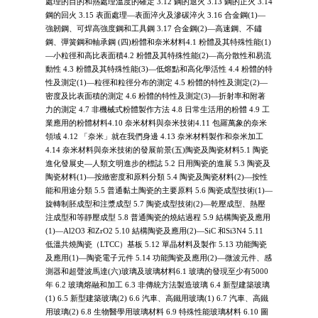
處理的目的和熱處理溫度的確定 3.12 鋼的退火 3.13 鋼的正火 3.14
鋼的回火 3.15 表面處理—表面淬火及滲碳淬火 3.16 合金鋼(1)—
強韌鋼、可焊高強度鋼和工具鋼 3.17 合金鋼(2)—高速鋼、不鏽
鋼、彈簧鋼和軸承鋼 (四)粉體和奈米材料4.1 粉體及其特殊性能(1)
—小粒徑和高比表面積4.2 粉體及其特殊性能(2)—高分散性和易流
動性 4.3 粉體及其特殊性能(3)—低熔點和高化學活性 4.4 粉體的特
性及測定(1)—粒徑和粒徑分布的測定 4.5 粉體的特性及測定(2)—
密度及比表面積的測定 4.6 粉體的特性及測定(3)—折射率和附著
力的測定 4.7 非機械式粉體製作方法 4.8 日常生活用的粉體 4.9 工
業應用的粉體材料4.10 奈米材料與奈米技術4.11 包羅萬象的奈米
領域 4.12 「奈米」就在我們身邊 4.13 奈米材料製作和奈米加工
4.14 奈米材料與奈米技術的發展前景(五)陶瓷及陶瓷材料5.1 陶瓷
進化發展史—人類文明進步的標誌 5.2 日用陶瓷的進展 5.3 陶瓷及
陶瓷材料(1)—按緻密度和原料分類 5.4 陶瓷及陶瓷材料(2)—按性
能和用途分類 5.5 普通黏土陶瓷的主要原料 5.6 陶瓷成型技術(1)—
旋轉制胚成型和注漿成型 5.7 陶瓷成型技術(2)—乾壓成型、熱壓
注成型和等靜壓成型 5.8 普通陶瓷的燒結過程 5.9 結構陶瓷及應用
(1)—Al2O3 和ZrO2 5.10 結構陶瓷及應用(2)—SiC 和Si3N4 5.11
低溫共燒陶瓷（LTCC）基板 5.12 單晶材料及製作 5.13 功能陶瓷
及應用(1)—陶瓷電子元件 5.14 功能陶瓷及應用(2)—微波元件、感
測器和超聲波馬達(六)玻璃及玻璃材料6.1 玻璃的發現至少有5000
年 6.2 玻璃熔融和加工 6.3 非傳統方法製造玻璃 6.4 新型建築玻璃
(1) 6.5 新型建築玻璃(2) 6.6 汽車、高鐵用玻璃(1) 6.7 汽車、高鐵
用玻璃(2) 6.8 生物醫學用玻璃材料 6.9 特殊性能玻璃材料 6.10 圖