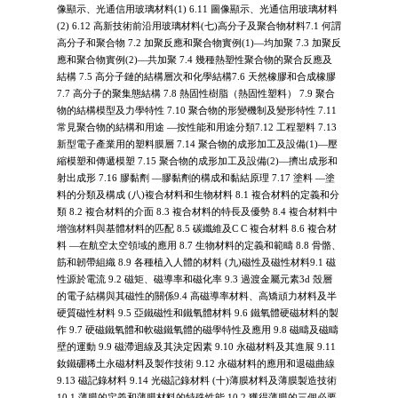
像顯示、光通信用玻璃材料(1) 6.11 圖像顯示、光通信用玻璃材料
(2) 6.12 高新技術前沿用玻璃材料(七)高分子及聚合物材料7.1 何謂
高分子和聚合物 7.2 加聚反應和聚合物實例(1)—均加聚 7.3 加聚反
應和聚合物實例(2)—共加聚 7.4 幾種熱塑性聚合物的聚合反應及
結構 7.5 高分子鏈的結構層次和化學結構7.6 天然橡膠和合成橡膠
7.7 高分子的聚集態結構 7.8 熱固性樹脂（熱固性塑料） 7.9 聚合
物的結構模型及力學特性 7.10 聚合物的形變機制及變形特性 7.11
常見聚合物的結構和用途 —按性能和用途分類7.12 工程塑料 7.13
新型電子產業用的塑料膜層 7.14 聚合物的成形加工及設備(1)—壓
縮模塑和傳遞模塑 7.15 聚合物的成形加工及設備(2)—擠出成形和
射出成形 7.16 膠黏劑 —膠黏劑的構成和黏結原理 7.17 塗料 —塗
料的分類及構成 (八)複合材料和生物材料 8.1 複合材料的定義和分
類 8.2 複合材料的介面 8.3 複合材料的特長及優勢 8.4 複合材料中
增強材料與基體材料的匹配 8.5 碳纖維及C C 複合材料 8.6 複合材
料 —在航空太空領域的應用 8.7 生物材料的定義和範疇 8.8 骨骼、
筋和韌帶組織 8.9 各種植入人體的材料 (九)磁性及磁性材料9.1 磁
性源於電流 9.2 磁矩、磁導率和磁化率 9.3 過渡金屬元素3d 殼層
的電子結構與其磁性的關係9.4 高磁導率材料、高矯頑力材料及半
硬質磁性材料 9.5 亞鐵磁性和鐵氧體材料 9.6 鐵氧體硬磁材料的製
作 9.7 硬磁鐵氧體和軟磁鐵氧體的磁學特性及應用 9.8 磁疇及磁疇
壁的運動 9.9 磁滯迴線及其決定因素 9.10 永磁材料及其進展 9.11
釹鐵硼稀土永磁材料及製作技術 9.12 永磁材料的應用和退磁曲線
9.13 磁記錄材料 9.14 光磁記錄材料 (十)薄膜材料及薄膜製造技術
10.1 薄膜的定義和薄膜材料的特殊性能 10.2 獲得薄膜的三個必要