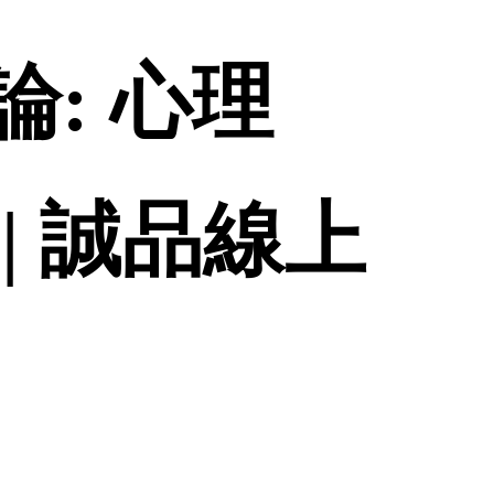
: 心理
| 誠品線上