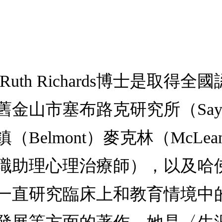
uth Richards博士是取得
塞布路克研究所（Saybrook G
Belmont）麥克林（McL
職助理心理治療師），以及哈
一直研究臨床上和教育情境中