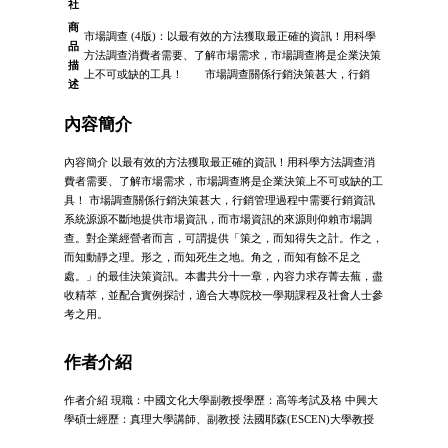
社
商
市場調查 (4版)：以最有效的方法獲取最正確的資訊！用科學
品
方法調查消費者需要、了解市場需求，市場調查將是企業決策
描
上不可或缺的工具！ 市場調查關係行銷決策甚大，行銷
述
內容簡介
內容簡介 以最有效的方法獲取最正確的資訊！用科學方法調查消
費者需要、了解市場需求，市場調查將是企業決策上不可或缺的工
具！ 市場調查關係行銷決策甚大，行銷管理過程中需要行銷資訊
系統源源不斷地提供市場資訊，而市場資訊的來源則仰賴市場調
查。對企業經營者而言，可謂提供「策之，而知得失之計。作之，
而知動靜之理。形之，而知死生之地。角之，而知有餘不足之
處。」的最佳決策資訊。本書共分十一章，內容力求存菁去蕪，盡
收精萃，並配合實例探討，適合大專院校一學期課程及社會人士參
考之用。
作者介紹
作者介紹 現職：中國文化大學副教授學歷：高等考試及格 中興大
學碩士經歷：真理大學講師、副教授 法國耶森(ESCEN)大學教授