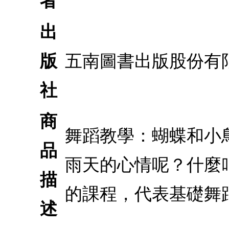
者
出
版
五南圖書出版股份有
社
商
舞蹈教學：蝴蝶和小
品
雨天的心情呢？什麼
描
的課程，代表基礎舞
述