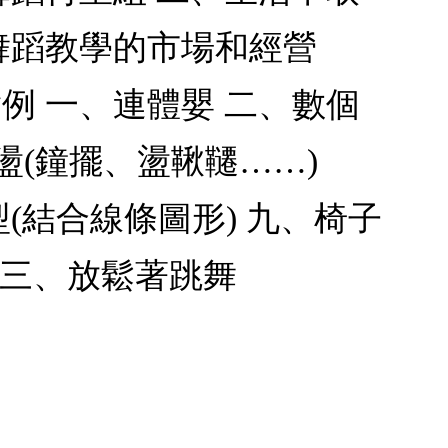
舞蹈教學的市場和經營
例 一、連體嬰 二、數個
盪(鐘擺、盪鞦韆……)
(結合線條圖形) 九、椅子
十三、放鬆著跳舞