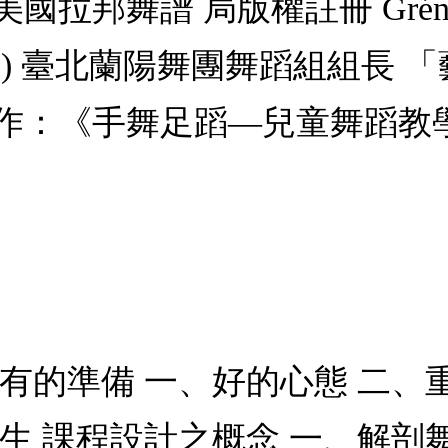
拉邦舞譜 局版權註冊 Grén
 et…) 臺北蘭陽舞團舞蹈組組
作：《手舞足蹈—兒童舞蹈教
有的準備 一、好的心態 二、
生 課程設計之概念 一、解剖