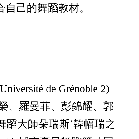
合自己的舞蹈教材。
é de Grénoble 2)
瑞榮、羅曼菲、彭錦耀、郭
師重編舞蹈大師朵瑞斯˙韓幅瑞之