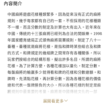
內容簡介
中國麻將遊戲花樣種類繁多，因為從來沒有正式的麻將
規則，幾乎每家都有自己的一套，不但採用的花樣種類
不一樣，而且分數的制定及計算也大有出入。近年來在
中國，傳統的十三張麻將已經列為合法的閒娛樂。1998
年國家體育總局正式頒佈麻將競賽規則，制定了八十一
番種。番種就是麻將花樣，是指和牌時某些組合及和牌
的方式。和牌規定的幾組牌之間常存有各種關係，所以
玩家們按組合的結構形態，擬出許多名目，所謂的麻將
花樣。為了計算方便，各種花樣加以量化，制定分數。
每盤麻將的輸贏多少就得看和牌的花樣和分數總額。和
牌時，先清點花樣，再計算分數。因為各種花樣的價值
總和代表一盤牌勝負的大小，所以各種花樣的制定是麻
將規則中最重要的考量。麻將是中國傳統文化的一部
分，這是不可否認的事實。本書以數理分析為主，討論
展開看更多
麻將遊戲上應用的幾個基本概念，包括樣本空間、隨機
過程、機率、排列及組合，並介紹常用的麻將花樣。