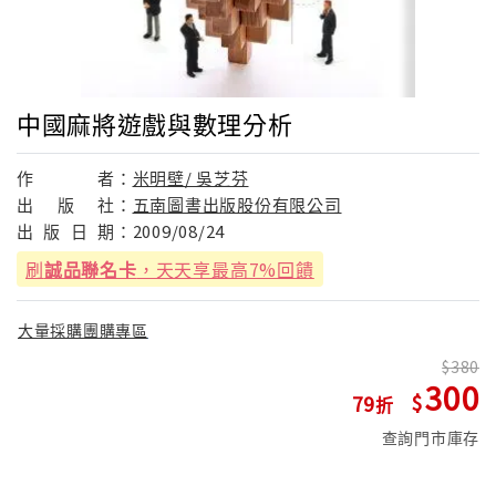
中國麻將遊戲與數理分析
作
者：
米明壁/ 吳芝芬
出
版
社：
五南圖書出版股份有限公司
出
版
日
期：
2009/08/24
刷
誠品聯名卡
，天天享最高7%回饋
大量採購團購專區
380
300
79
查詢門市庫存