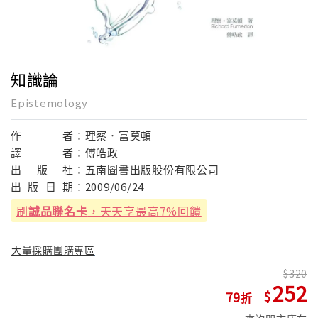
知識論
Epistemology
作
者：
理察．富莫頓
譯
者：
傅皓政
出
版
社：
五南圖書出版股份有限公司
出
版
日
期：
2009/06/24
刷
誠品聯名卡
，天天享最高7%回饋
大量採購團購專區
320
252
79