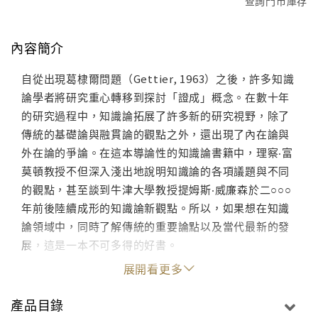
查詢門市庫存
內容簡介
自從出現葛棣爾問題（Gettier, 1963）之後，許多知識
論學者將研究重心轉移到探討「證成」概念。在數十年
的研究過程中，知識論拓展了許多新的研究視野，除了
傳統的基礎論與融貫論的觀點之外，還出現了內在論與
外在論的爭論。在這本導論性的知識論書籍中，理察‧富
莫頓教授不但深入淺出地說明知識論的各項議題與不同
的觀點，甚至談到牛津大學教授提姆斯‧威廉森於二○○○
年前後陸續成形的知識論新觀點。所以，如果想在知識
論領域中，同時了解傳統的重要論點以及當代最新的發
展，這是一本不可多得的好書。
展開看更多
產品目錄