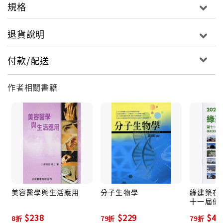
規格
退貨說明
付款/配送
作者相關書籍
美容醫學與生活應用
分子生物學
綠建築在臺灣
十一屆優
品專輯
$238
$229
$43
8折
79折
79折