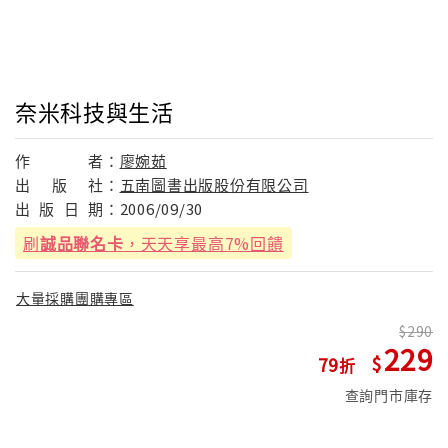
奈米科技與生活
作
者：
廖婉茹
出
版
社：
五南圖書出版股份有限公司
出
版
日
期：
2006/09/30
刷
誠品聯名卡
，天天享最高7%回饋
大量採購團購專區
290
229
79
查詢門市庫存