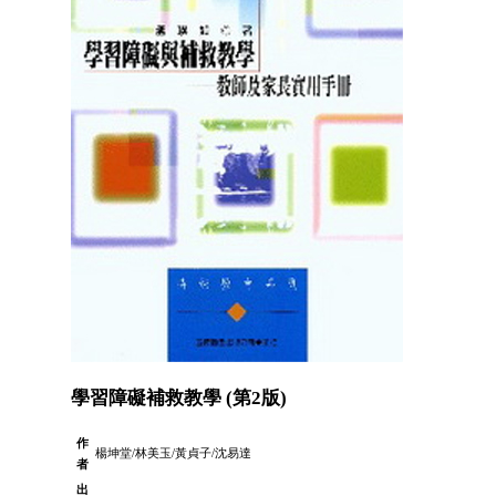
學習障礙補救教學 (第2版)
作
楊坤堂/林美玉/黃貞子/沈易達
者
出