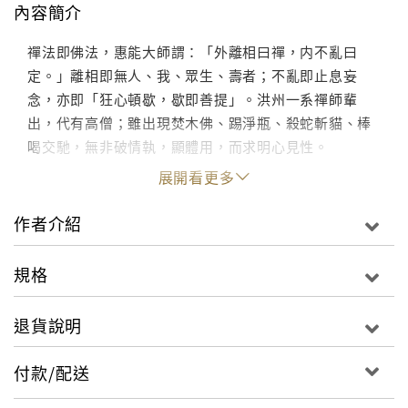
內容簡介
禪法即佛法，惠能大師謂：「外離相曰禪，内不亂曰
定。」離相即無人、我、眾生、壽者；不亂即止息妄
念，亦即「狂心頓歇，歇即善提」。洪州一系禪師輩
出，代有高僧；雖出現焚木佛、踢淨瓶、殺蛇斬貓、棒
喝交馳，無非破情執，顯體用，而求明心見性。
展開看更多
作者介紹
規格
退貨說明
付款/配送