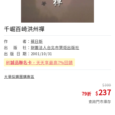
千崛百崎洪州禪
作
者：
蔡日新
出
版
社：
財團法人台北市慧炬出版社
出
版
日
期：
2001/10/31
刷
誠品聯名卡
，天天享最高7%回饋
大量採購團購專區
300
237
79
查詢門市庫存