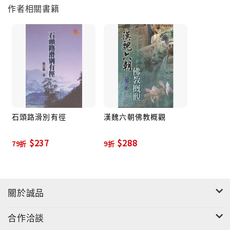
作者相關書籍
石頭路滑別有徑
漢魏六朝佛教概觀
$237
$288
79折
9折
關於誠品
合作洽談