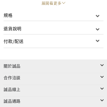
展開看更多
＜唱歌課＞（The Singing Lesson）
規格
＜園遊會＞（The Garden Party）
退貨說明
＜她的第一個舞會＞（Her First Ball）
付款/配送
＜勃瑞爾小姐＞（Miss Brill）
關於誠品
合作洽談
誠品線上
誠品通路