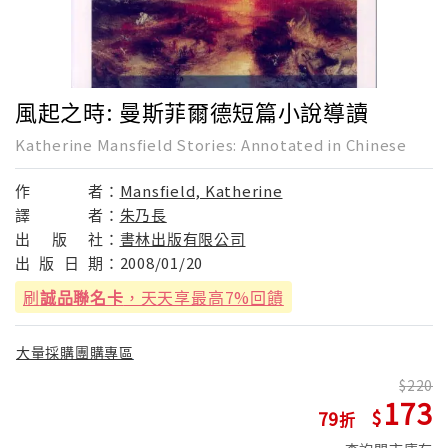
風起之時: 曼斯菲爾德短篇小說導讀
Katherine Mansfield Stories: Annotated in Chinese
作
者：
Mansfield, Katherine
譯
者：
朱乃長
出
版
社：
書林出版有限公司
出
版
日
期：
2008/01/20
刷
誠品聯名卡
，天天享最高7%回饋
大量採購團購專區
220
173
79