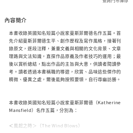
查詢門市庫存
內容簡介
本書收錄英國知名短篇小說家曼斯菲爾德名作五篇。首
先介紹曼斯菲爾德生平、創作歷程及寫作風格，接著刊
錄原文，逐段注釋，兼重文義與相關的文化背景、文章
理路與文法知識，直探作品原義及作者技巧的運用；最
後以賞析總結，點出作品的主旨與大意，供讀者閱讀參
考。讀者透過本書稱職的導遊，欣賞、品味這些傑作的
精微、優異之處，爾後能夠按照要領，自行尋幽訪勝。
本書收錄英國知名短篇小說家曼斯菲爾德（Katherine
Mansfield）名作五篇，分別為：
＜風起之時＞（The Wind Blows）