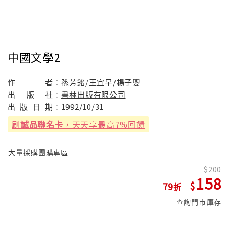
中國文學2
作
者：
孫芳銘/王宜早/楊子嬰
出
版
社：
書林出版有限公司
出
版
日
期：
1992/10/31
刷
誠品聯名卡
，天天享最高7%回饋
大量採購團購專區
200
158
79
查詢門市庫存