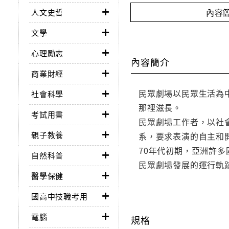
內容
人文史哲
文學
心理勵志
內容簡介
商業財經
民眾劇場以民眾生活為
社會科學
那裡滋長。
考試用書
民眾劇場工作者，以社
親子教養
系，要求表演的自主和
70年代初期，亞洲許
自然科普
民眾劇場發展的運行軌
醫學保健
國高中技職考用
電腦
規格