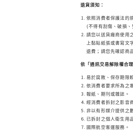
退貨須知：
依照消費者保護法的規
(不得有刮傷、破損、
請您以送貨廠商使用
上黏貼紙張或書寫文
退費；請您先確認商
依「通訊交易解除權合
易於腐敗、保存期限較
依消費者要求所為之客
報紙、期刊或雜誌。
經消費者拆封之影音
非以有形媒介提供之數
已拆封之個人衛生用品
國際航空客運服務。