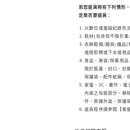
若您退貨時有下列情形，
定是否要退貨：
以數位或電磁紀錄形式
耗材(包含但不限於墨
衣飾鞋類/寢具/織品
或經剪標或下水或商
食品、美容/保養用
限於瓶蓋、封口、封膜
保護袋、配件紙箱、
家電、3C、畫作、
內容之包裝部分、移除
件、原廠外盒、保護
退貨程序請參閱【客