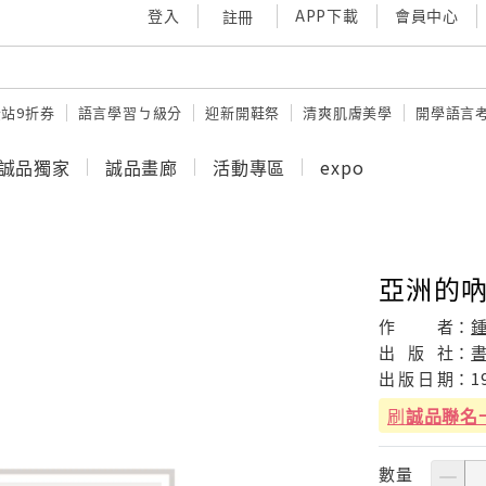
登入
APP下載
會員中心
註冊
站9折券
語言學習ㄅ級分
迎新開鞋祭
清爽肌膚美學
開學語言
誠品獨家
誠品畫廊
活動專區
expo
亞洲的
作
者：
出
版
社：
出
版
日
期：
1
刷
誠品聯名
數量