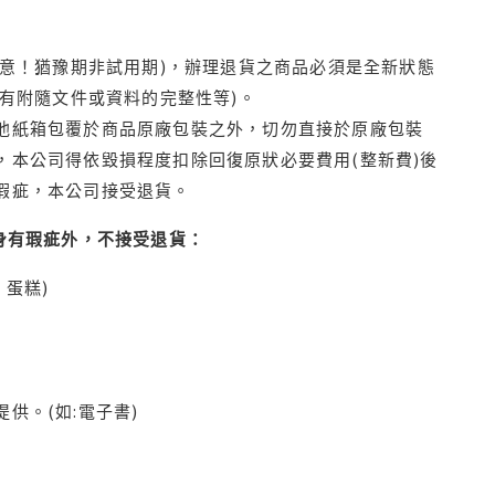
注意！猶豫期非試用期)，辦理退貨之商品必須是全新狀態
有附隨文件或資料的完整性等)。
他紙箱包覆於商品原廠包裝之外，切勿直接於原廠包裝
本公司得依毀損程度扣除回復原狀必要費用(整新費)後
瑕疵，本公司接受退貨。
身有瑕疵外，不接受退貨：
蛋糕)
供。(如:電子書)