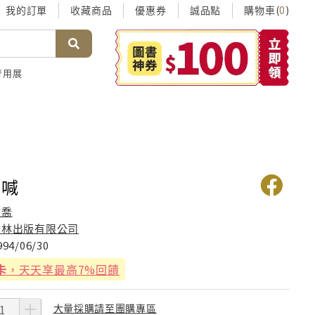
我的訂單
收藏商品
優惠券
誠品點
購物車(
)
0
考用展
吶喊
鍾喬
書林出版有限公司
994/06/30
卡
，天天享最高7%回饋
大量採購請至團購專區