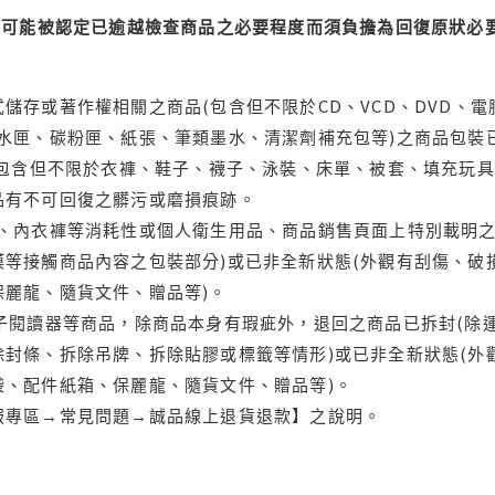
可能被認定已逾越檢查商品之必要程度而須負擔為回復原狀必要
儲存或著作權相關之商品(包含但不限於CD、VCD、DVD、電
水匣、碳粉匣、紙張、筆類墨水、清潔劑補充包等)之商品包裝已
(包含但不限於衣褲、鞋子、襪子、泳裝、床單、被套、填充玩具
品有不可回復之髒污或磨損痕跡。
品、內衣褲等消耗性或個人衛生用品、商品銷售頁面上特別載明之
等接觸商品內容之包裝部分)或已非全新狀態(外觀有刮傷、破
保麗龍、隨貨文件、贈品等)。
電子閱讀器等商品，除商品本身有瑕疵外，退回之商品已拆封(除
封條、拆除吊牌、拆除貼膠或標籤等情形)或已非全新狀態(外
袋、配件紙箱、保麗龍、隨貨文件、贈品等)。
服專區→常見問題→誠品線上退貨退款】之說明。