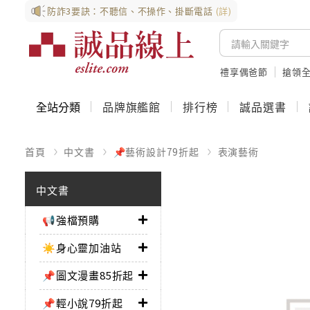
防詐3要訣：不聽信、不操作、掛斷電話
(詳)
禮享偶爸節
搶領全
全站分類
品牌旗艦館
排行榜
誠品選書
首頁
中文書
📌藝術設計79折起
表演藝術
中文書
📢強檔預購
☀️身心靈加油站
📌圖文漫畫85折起
📌輕小說79折起