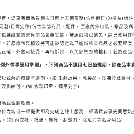
定，您享有商品貨到次日起七天猶豫期(含例假日)的權益(請
受潮)且需完整(包含全部商品、配件、原廠內外包裝、贈品及所
之包裝紙箱將退貨商品包裝妥當，若原紙箱已遺失，請另使用其
字。若原廠包裝損毀將可能被認定為已逾越檢查商品之必要程度，
品正確、外觀可接受，再行拆封，以免影響您的權利；若為產品
理例外情事適用準則」，下列商品不適用七日猶豫期，除產品本
短或解約時即將逾期。(如:生鮮蔬果、乳製品、冷凍冷藏食材、
製化給付。(如:客製印章、鋼筆刻字)
商品或電腦軟體。
位內容或一經提供即為完成之線上服務，經消費者事先同意始提
。(如:內衣褲、襪類、褲襪、刮鬍刀、除毛刀等貼身用品)