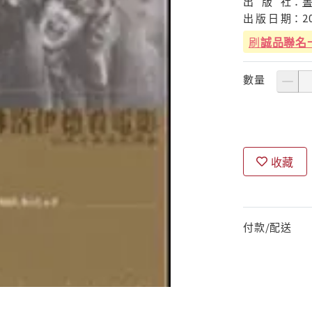
出
版
社：
出
版
日
期：
2
刷
誠品聯名
數量
收藏
付款/配送