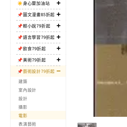
☀️身心靈加油站
📌圖文漫畫85折起
📌輕小說79折起
📌語言學習79折起
📌飲食79折起
📌美術79折起
📌藝術設計79折起
建築
室內設計
設計
攝影
電影
表演藝術