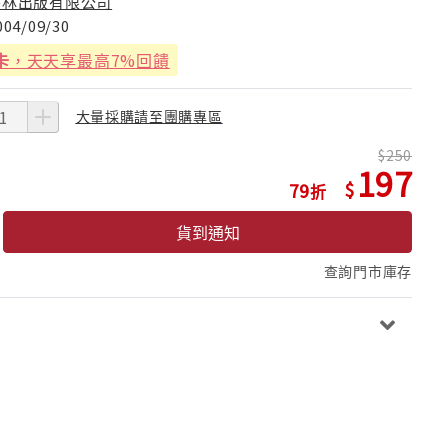
書林出版有限公司
004/09/30
卡
，天天享最高7%回饋
大量採購請至團購專區
250
197
79
貨到通知
查詢門市庫存