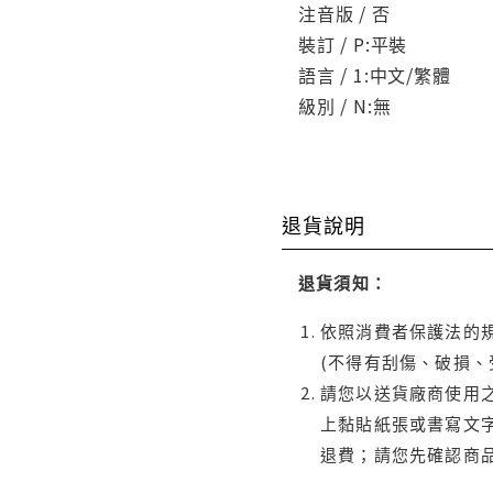
注音版 / 否
裝訂 / P:平裝
語言 / 1:中文/繁體
級別 / N:無
退貨說明
退貨須知：
依照消費者保護法的規
(不得有刮傷、破損、
請您以送貨廠商使用
上黏貼紙張或書寫文
退費；請您先確認商