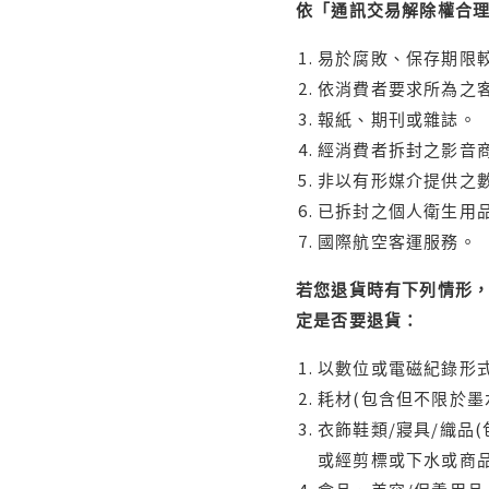
依「通訊交易解除權合
易於腐敗、保存期限較
依消費者要求所為之客
報紙、期刊或雜誌。
經消費者拆封之影音
非以有形媒介提供之數
已拆封之個人衛生用品
國際航空客運服務。
若您退貨時有下列情形，
定是否要退貨：
以數位或電磁紀錄形式
耗材(包含但不限於墨
衣飾鞋類/寢具/織品
或經剪標或下水或商