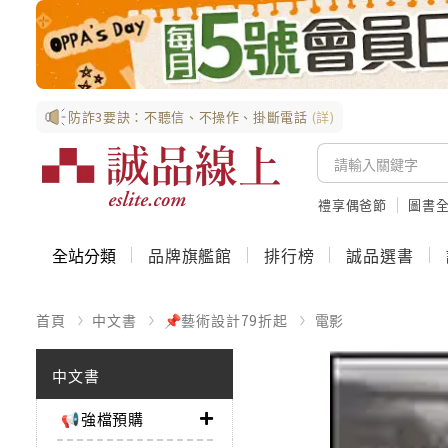
防詐3要訣：不聽信、不操作、掛斷電話
(詳)
禮享偶爸節
圖書全
全站分類
品牌旗艦館
排行榜
誠品選書
首頁
中文書
📌藝術設計79折起
電影
中文書
📢強檔預購