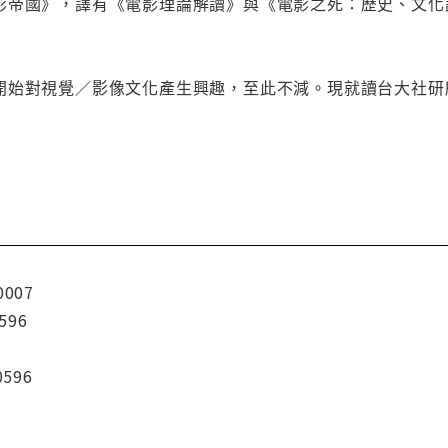
影帝國》，譯有《電影理論解讀》與《電影之死：歷史、文化
開始對視覺／影像文化產生興趣，至此不減。現就讀台大社研
0007
596
0596