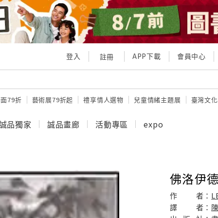
登入
APP下載
會員中心
註冊
面79折
藝術展79折起
禮享情人選物
兒童情緒主題展
臺灣文化
誠品獨家
誠品畫廊
活動專區
expo
佛洛伊
作
者：
L
譯
者：