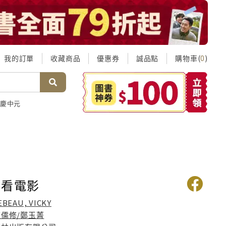
我的訂單
收藏商品
優惠券
誠品點
購物車(
)
0
慶中元
德看電影
EBEAU, VICKY
陳儒修/鄭玉菁