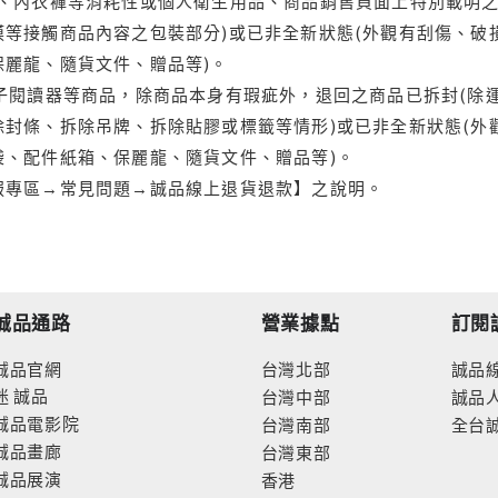
品、內衣褲等消耗性或個人衛生用品、商品銷售頁面上特別載明之
等接觸商品內容之包裝部分)或已非全新狀態(外觀有刮傷、破
保麗龍、隨貨文件、贈品等)。
電子閱讀器等商品，除商品本身有瑕疵外，退回之商品已拆封(除
封條、拆除吊牌、拆除貼膠或標籤等情形)或已非全新狀態(外
袋、配件紙箱、保麗龍、隨貨文件、贈品等)。
服專區→常見問題→誠品線上退貨退款】之說明。
誠品通路
營業據點
訂閱
誠品官網
台灣北部
誠品
迷
誠品
台灣中部
誠品
誠品電影院
台灣南部
全台
誠品畫廊
台灣東部
誠品展演
香港