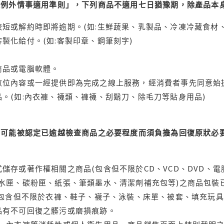
理例外情事適用準則」，下列商品不適用七日猶豫期，除產品本
短或解約時即將逾期。(如:生鮮蔬果、乳製品、冷凍冷藏食材、
製化給付。(如:客製印章、鋼筆刻字)
商品或電腦軟體。
位內容或一經提供即為完成之線上服務，經消費者事先同意始提
。(如:內衣褲、襪類、褲襪、刮鬍刀、除毛刀等貼身用品)
可能被認定已逾越檢查商品之必要程度而須負擔為回復原狀必要
儲存或著作權相關之商品(包含但不限於CD、VCD、DVD、電
水匣、碳粉匣、紙張、筆類墨水、清潔劑補充包等)之商品包裝已
(包含但不限於衣褲、鞋子、襪子、泳裝、床單、被套、填充玩具
品有不可回復之髒污或磨損痕跡。