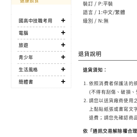
健康飲食
裝訂 / P:平裝
語言 / 1:中文/繁體
級別 / N:無
國高中技職考用
電腦
旅遊
退貨說明
青少年
生活風格
退貨須知：
簡體書
依照消費者保護法的規
(不得有刮傷、破損、
請您以送貨廠商使用
上黏貼紙張或書寫文
退費；請您先確認商
依「通訊交易解除權合