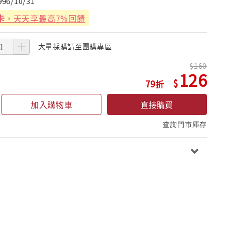
996/10/31
卡
，天天享最高7%回饋
大量採購請至團購專區
160
126
79
加入購物車
直接購買
查詢門市庫存