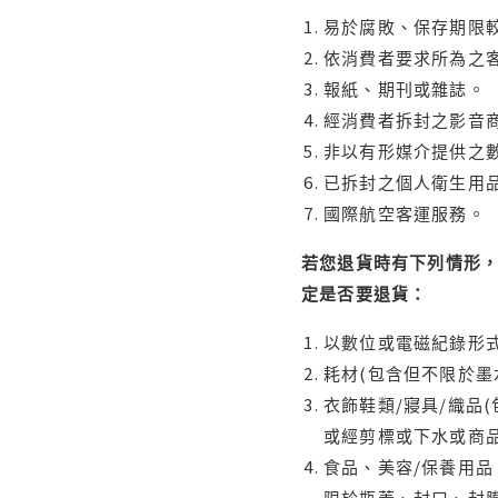
易於腐敗、保存期限較
依消費者要求所為之客
報紙、期刊或雜誌。
經消費者拆封之影音
非以有形媒介提供之數
已拆封之個人衛生用品
國際航空客運服務。
若您退貨時有下列情形，
定是否要退貨：
以數位或電磁紀錄形式
耗材(包含但不限於墨
衣飾鞋類/寢具/織品
或經剪標或下水或商
食品、美容/保養用
限於瓶蓋、封口、封膜