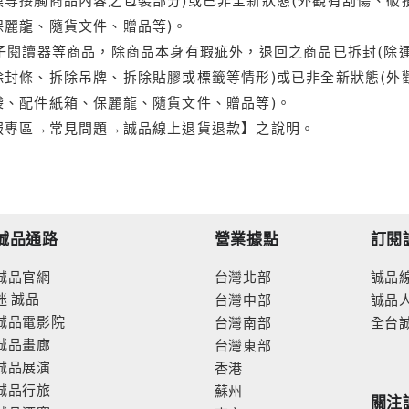
保麗龍、隨貨文件、贈品等)。
電子閱讀器等商品，除商品本身有瑕疵外，退回之商品已拆封(除
封條、拆除吊牌、拆除貼膠或標籤等情形)或已非全新狀態(外
袋、配件紙箱、保麗龍、隨貨文件、贈品等)。
服專區→常見問題→誠品線上退貨退款】之說明。
誠品通路
營業據點
訂閱
誠品官網
台灣北部
誠品
迷
誠品
台灣中部
誠品
誠品電影院
台灣南部
全台
誠品畫廊
台灣東部
誠品展演
香港
誠品行旅
蘇州
關注