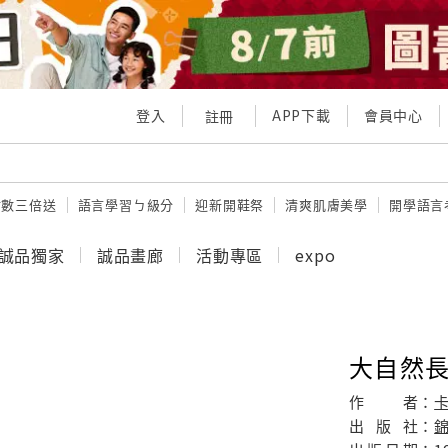
登入
APP下載
會員中心
註冊
點數三倍送
語言學習ㄅ級分
迎新開鞋祭
清爽肌膚美學
開學語言
誠品獨家
誠品畫廊
活動專區
expo
大自然
作
者：
出
版
社：