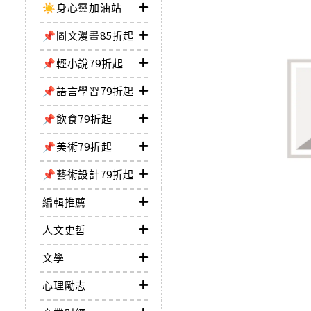
☀️身心靈加油站
📌圖文漫畫85折起
📌輕小說79折起
📌語言學習79折起
📌飲食79折起
📌美術79折起
📌藝術設計79折起
編輯推薦
人文史哲
文學
心理勵志