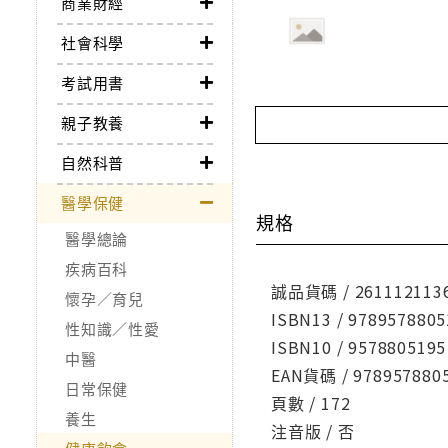
商業財經
社會科學
考試用書
親子教養
自然科普
醫學保健
規格
醫學總論
疾病百科
誠品貨碼 / 261112113
懷孕／育兒
ISBN13 / 9789578805
性知識／性愛
ISBN10 / 9578805195
中醫
EAN貨碼 / 978957880
日常保健
頁數 / 172
養生
注音版 / 否