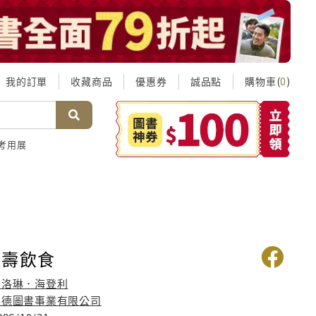
我的訂單
收藏商品
優惠券
誠品點
購物車(
)
0
考用展
長壽飲食
卡洛琳．海登利
錦德圖書事業有限公司