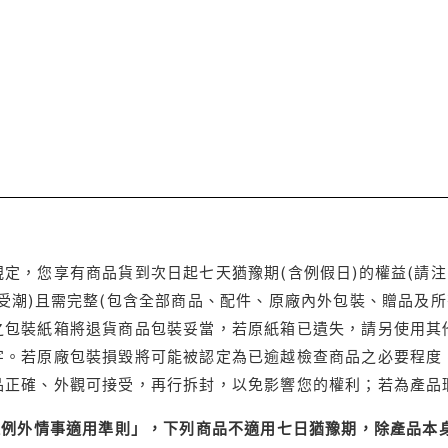
定，您享有商品貨到次日起七天猶豫期(含例假日)的權益(請
受潮)且需完整(包含全部商品、配件、原廠內外包裝、贈品及所
之包裝紙箱將退貨商品包裝妥當，若原紙箱已遺失，請另使用其
字。若原廠包裝損毀將可能被認定為已逾越檢查商品之必要程度，
品正確、外觀可接受，再行拆封，以免影響您的權利；若為產品
理例外情事適用準則」，下列商品不適用七日猶豫期，除產品本