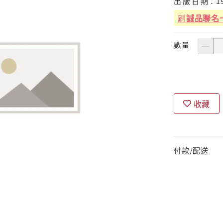
出
版
日
期：
1
刷
誠品聯名
數量
收藏
付款/配送