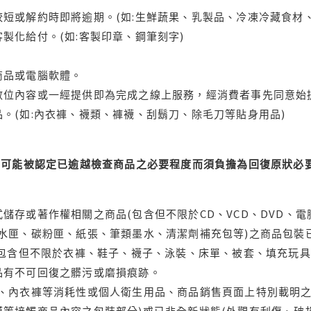
短或解約時即將逾期。(如:生鮮蔬果、乳製品、冷凍冷藏食材、
製化給付。(如:客製印章、鋼筆刻字)
商品或電腦軟體。
位內容或一經提供即為完成之線上服務，經消費者事先同意始提
。(如:內衣褲、襪類、褲襪、刮鬍刀、除毛刀等貼身用品)
可能被認定已逾越檢查商品之必要程度而須負擔為回復原狀必要
儲存或著作權相關之商品(包含但不限於CD、VCD、DVD、電
水匣、碳粉匣、紙張、筆類墨水、清潔劑補充包等)之商品包裝已
(包含但不限於衣褲、鞋子、襪子、泳裝、床單、被套、填充玩具
品有不可回復之髒污或磨損痕跡。
品、內衣褲等消耗性或個人衛生用品、商品銷售頁面上特別載明之
等接觸商品內容之包裝部分)或已非全新狀態(外觀有刮傷、破