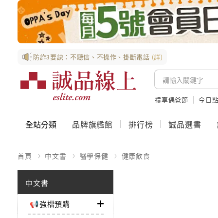
防詐3要訣：不聽信、不操作、掛斷電話
(詳)
禮享偶爸節
今日
全站分類
品牌旗艦館
排行榜
誠品選書
首頁
中文書
醫學保健
健康飲食
中文書
📢強檔預購