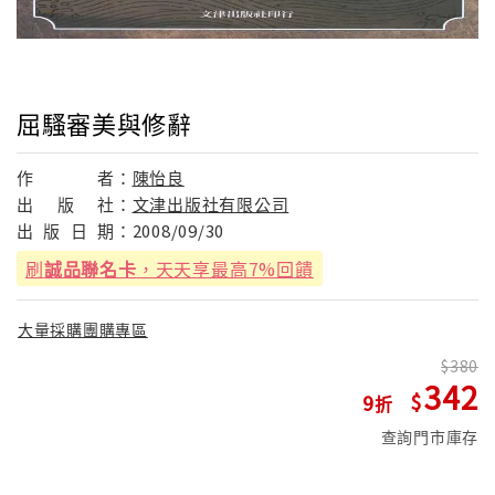
屈騷審美與修辭
作
者：
陳怡良
出
版
社：
文津出版社有限公司
出
版
日
期：
2008/09/30
刷
誠品聯名卡
，天天享最高7%回饋
大量採購團購專區
380
342
9
查詢門市庫存