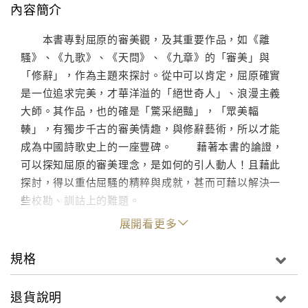
內容簡介
本書專對屈原的審美觀，及其重要作品，如《離
騷》、《九歌》、《天問》、《九章》的「審美」與
「修辭」，作為主題來探討。從中可以肯定，屈原確實
是一位追求完美，才華洋溢的「絕世奇人」、浪漫主義
大師。其作品，也的確是「驚采絕豔」，「眾美輻
輳」，有獨步千古的審美情趣，與修辭藝術，所以才能
成為中國詩歌史上的一座豐碑。 藉著本書的論證，
可以探知屈原的審美理念，是如何的引人動人！且藉此
探討，得以重估屈騷的精粹與成就，甚而可藉以解決一
些校勘、訓詁上的難題。
展開看更多
規格
退貨說明