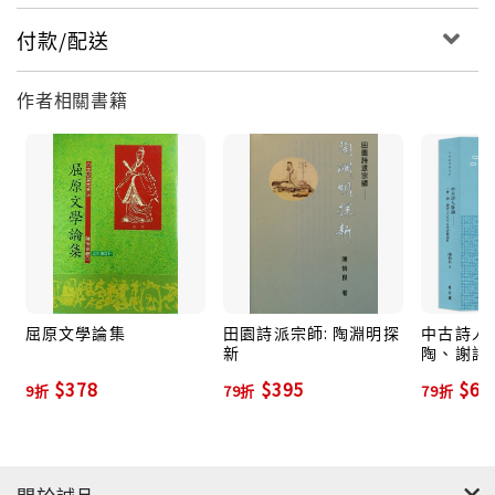
付款/配送
作者相關書籍
屈原文學論集
田園詩派宗師: 陶淵明探
中古詩人新
新
陶、謝諸
詩藝論析
$378
$395
$63
9折
79折
79折