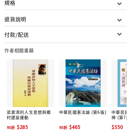
規格
■作者簡介
退貨說明
經觀榮
付款/配送
出生於台北縣樹林市，現任修平技術學院通識中心副教
作者相關書籍
授。著有專書：《中國社會扶助事業的理論與實際》、
《民生思想申論》、《國父思想由仁形成的體系》、
《仁的研究──兼論孫中山思想》、《梁漱溟的人生思想
與鄉村建設運動》。編有教科書：《中華民國憲法
論》、《中華民國憲法與立國精神》、《創造學的理論
與應用》等。發表論文：〈梁漱溟的人生思想〉、〈梁
漱溟的鄉村建設思想〉、〈人類從自覺到互助的探
討〉、〈人類道德規範與仁之間的探討〉、〈孔子的安
人之學〉等。
梁漱溟的人生思想與鄉
中華民國憲法論 (第6版)
中華民國
村建設運動
神 (第7版
$285
$465
$550
95折
95折