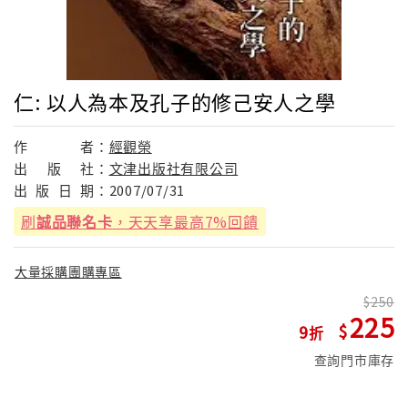
仁: 以人為本及孔子的修己安人之學
作
者：
經觀榮
出
版
社：
文津出版社有限公司
出
版
日
期：
2007/07/31
刷
誠品聯名卡
，天天享最高7%回饋
大量採購團購專區
250
225
9
查詢門市庫存