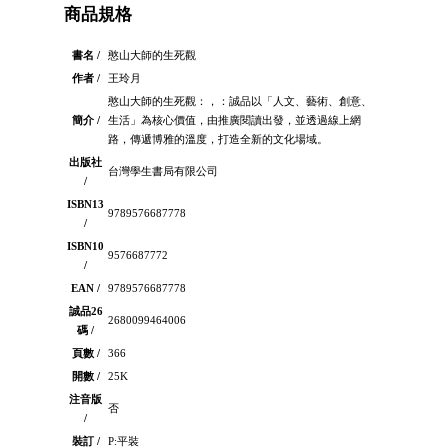
商品規格
書名 /
憨山大師的生死觀
作者 /
王玲月
憨山大師的生死觀：，：誠品以「人文、藝術、創意、
簡介 /
生活」為核心價值，由推廣閱讀出發，並透過線上網
路，傳遞博雅的溫度，打造全新的文化場域。
出版社
台灣學生書局有限公司
/
ISBN13
9789576687778
/
ISBN10
9576687772
/
EAN /
9789576687778
誠品26
2680099464006
碼 /
頁數 /
366
開數 /
25K
注音版
否
/
裝訂 /
P:平裝