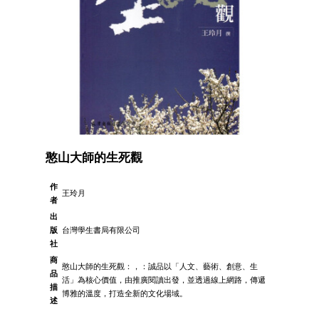
憨山大師的生死觀
作
王玲月
者
出
版
台灣學生書局有限公司
社
商
憨山大師的生死觀：，：誠品以「人文、藝術、創意、生
品
活」為核心價值，由推廣閱讀出發，並透過線上網路，傳遞
描
博雅的溫度，打造全新的文化場域。
述