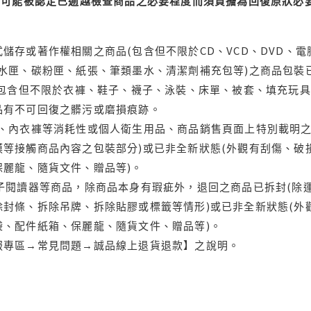
可能被認定已逾越檢查商品之必要程度而須負擔為回復原狀必要
儲存或著作權相關之商品(包含但不限於CD、VCD、DVD、電
水匣、碳粉匣、紙張、筆類墨水、清潔劑補充包等)之商品包裝已
(包含但不限於衣褲、鞋子、襪子、泳裝、床單、被套、填充玩具
品有不可回復之髒污或磨損痕跡。
品、內衣褲等消耗性或個人衛生用品、商品銷售頁面上特別載明之
等接觸商品內容之包裝部分)或已非全新狀態(外觀有刮傷、破
保麗龍、隨貨文件、贈品等)。
電子閱讀器等商品，除商品本身有瑕疵外，退回之商品已拆封(除
封條、拆除吊牌、拆除貼膠或標籤等情形)或已非全新狀態(外
袋、配件紙箱、保麗龍、隨貨文件、贈品等)。
服專區→常見問題→誠品線上退貨退款】之說明。