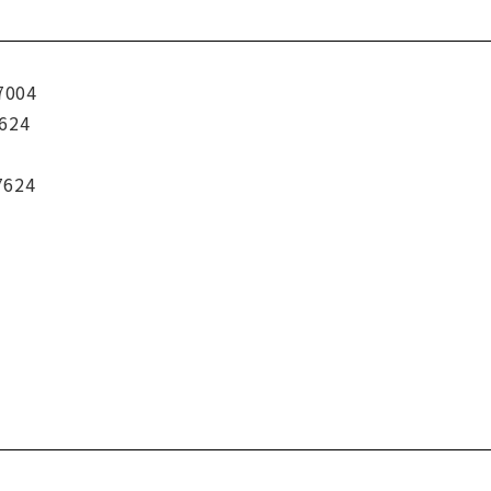
7004
624
7624