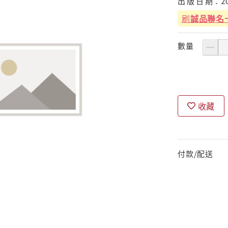
出
版
日
期：
2
刷
誠品聯名
數量
收藏
付款/配送