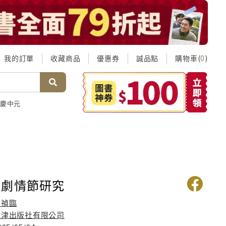
我的訂單
收藏商品
優惠券
誠品點
購物車(
)
0
慶中元
戲劇情節研究
高禎臨
文津出版社有限公司