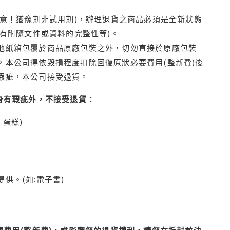
注意！猶豫期非試用期)，辦理退貨之商品必須是全新狀態
有附隨文件或資料的完整性等)。
他紙箱包覆於商品原廠包裝之外，切勿直接於原廠包裝
本公司得依毀損程度扣除回復原狀必要費用(整新費)後
瑕疵，本公司接受退貨。
身有瑕疵外，不接受退貨：
蛋糕)
供。(如:電子書)