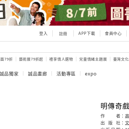
登入
APP下載
會員中心
註冊
面79折
藝術展79折起
禮享情人選物
兒童情緒主題展
臺灣文化
誠品獨家
誠品畫廊
活動專區
expo
明傳奇
作
者：
出
版
社：