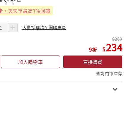
005/05/04
卡
，天天享最高7%回饋
大量採購請至團購專區
260
234
9
加入購物車
直接購買
查詢門市庫存