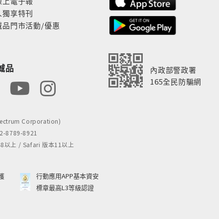
線上電子報
人獨享特刊
誠品門市活動/優惠
誠品
內政部警政署
165全民防騙網
rum Corporation)
8789-8921
 / Safari 版本11以上
獲
行動應用APP基本資安
標章最高L3等級認證