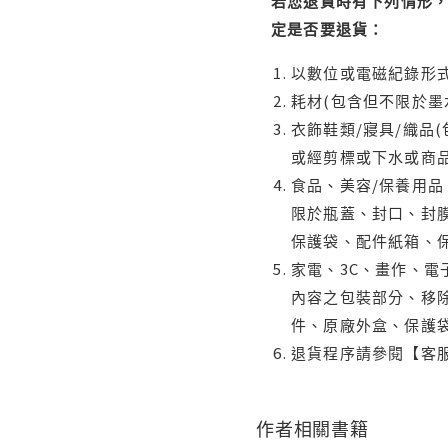
若您退貨時有下列情形，
定是否要退貨：
以數位或電磁紀錄形式
耗材(包含但不限於墨
衣飾鞋類/寢具/織品
或經剪標或下水或商
食品、美容/保養用
限於瓶蓋、封口、封膜
保護袋、配件紙箱、
家電、3C、畫作、
內容之包裝部分、移除
件、原廠外盒、保護
退貨程序請參閱【客
作者相關書籍