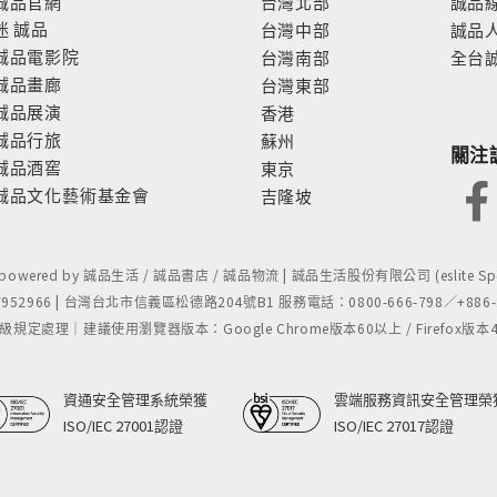
誠品官網
台灣北部
誠品
迷
誠品
台灣中部
誠品
誠品電影院
台灣南部
全台
誠品畫廊
台灣東部
誠品展演
香港
誠品行旅
蘇州
關注
誠品酒窖
東京
誠品文化藝術基金會
吉隆坡
- powered by 誠品生活 / 誠品書店 / 誠品物流 | 誠品生活股份有限公司 (eslite Spect
52966 | 台灣台北市信義區松德路204號B1 服務電話：0800-666-798／+886-2-
處理｜建議使用瀏覽器版本：Google Chrome版本60以上 / Firefox版本48以上
資通安全管理系統榮獲
雲端服務資訊安全管理榮
ISO/IEC 27001認證
ISO/IEC 27017認證