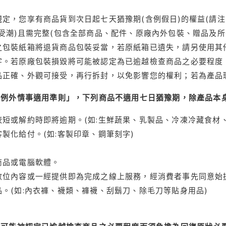
定，您享有商品貨到次日起七天猶豫期(含例假日)的權益(請
受潮)且需完整(包含全部商品、配件、原廠內外包裝、贈品及所
之包裝紙箱將退貨商品包裝妥當，若原紙箱已遺失，請另使用其
字。若原廠包裝損毀將可能被認定為已逾越檢查商品之必要程度，
品正確、外觀可接受，再行拆封，以免影響您的權利；若為產品
理例外情事適用準則」，下列商品不適用七日猶豫期，除產品本
短或解約時即將逾期。(如:生鮮蔬果、乳製品、冷凍冷藏食材、
製化給付。(如:客製印章、鋼筆刻字)
商品或電腦軟體。
位內容或一經提供即為完成之線上服務，經消費者事先同意始提
。(如:內衣褲、襪類、褲襪、刮鬍刀、除毛刀等貼身用品)