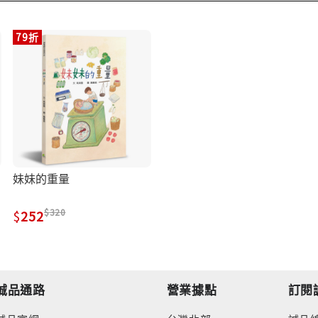
79折
妹妹的重量
320
252
誠品通路
營業據點
訂閱