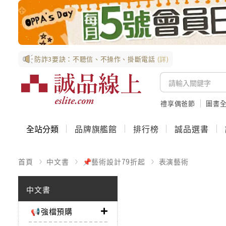
防詐3要訣：不聽信、不操作、掛斷電話
(詳)
禮享偶爸節
圖書全
全站分類
品牌旗艦館
排行榜
誠品選書
首頁
中文書
📌藝術設計79折起
表演藝術
中文書
📢強檔預購