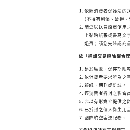
依照消費者保護法的規
(不得有刮傷、破損、
請您以送貨廠商使用
上黏貼紙張或書寫文
退費；請您先確認商
依「通訊交易解除權合
易於腐敗、保存期限較
依消費者要求所為之客
報紙、期刊或雜誌。
經消費者拆封之影音
非以有形媒介提供之數
已拆封之個人衛生用品
國際航空客運服務。