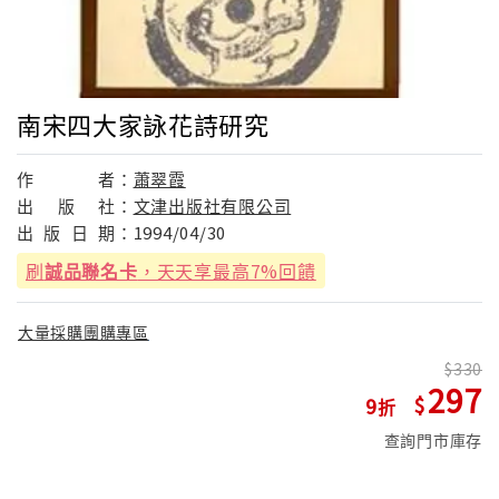
南宋四大家詠花詩研究
作
者：
蕭翠霞
出
版
社：
文津出版社有限公司
出
版
日
期：
1994/04/30
刷
誠品聯名卡
，天天享最高7%回饋
大量採購團購專區
330
297
9
查詢門市庫存