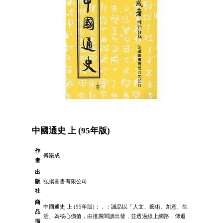
中國通史 上 (95年版)
作
傅樂成
者
出
版
弘揚圖書有限公司
社
商
中國通史 上 (95年版)：，：誠品以「人文、藝術、創意、生
品
活」為核心價值，由推廣閱讀出發，並透過線上網路，傳遞
描