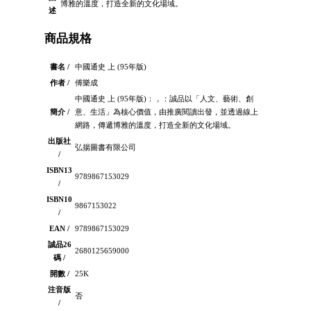
博雅的溫度，打造全新的文化場域。
述
商品規格
書名 /
中國通史 上 (95年版)
作者 /
傅樂成
中國通史 上 (95年版)：，：誠品以「人文、藝術、創
簡介 /
意、生活」為核心價值，由推廣閱讀出發，並透過線上
網路，傳遞博雅的溫度，打造全新的文化場域。
出版社
弘揚圖書有限公司
/
ISBN13
9789867153029
/
ISBN10
9867153022
/
EAN /
9789867153029
誠品26
2680125659000
碼 /
開數 /
25K
注音版
否
/