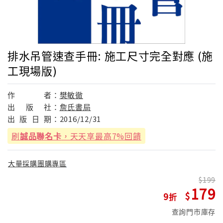
排水吊管速查手冊: 施工尺寸完全對應 (施
工現場版)
作
者：
樊敏徹
出
版
社：
詹氏書局
出
版
日
期：
2016/12/31
刷
誠品聯名卡
，天天享最高7%回饋
大量採購團購專區
199
179
9
查詢門市庫存