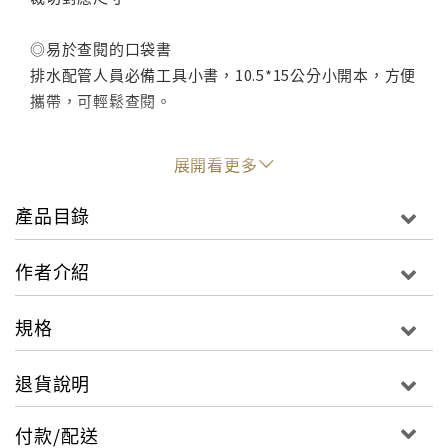
◎易於查閱的口袋書
排水配管人員必備工具小書，10.5*15公分小開本，方便
攜帶，可輕鬆查閱。
■ 使用說明
展開看更多
一、本書各管件規格尺寸，參照（台灣）台塑關係企業
產品目錄
－南亞塑膠工業股份有限公司產品簡介規格表。
二、各管件圖示僅為參考示意圖，並未依實體比例尺寸
作者介紹
登錄；例如幹管與異徑分支管之管徑有粗細大小之差，
所繪各圖皆未詳予區分，請讀者見諒。
規格
三、本書分A（薄）管、B（厚）管二種不同規格繪製。
四、依現行法規，汙廢排水系統需用耐蝕性之管件，為
退貨說明
橘紅色，一般之雨排水管則為灰色。
五、通氣管（VP）支管徑一般為2" 管，盡量安裝於吊管
付款/配送
末端，因無45°角困擾，本書略去不表。