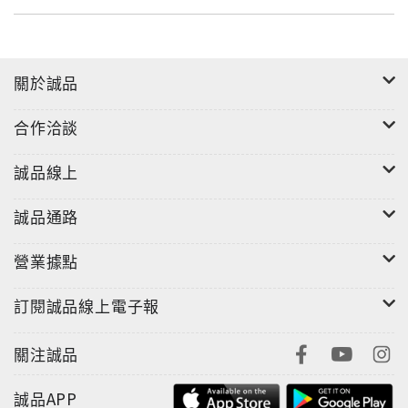
六、施工者依現場管路走勢等不同角度，參考本手冊，
可輕易取得所需尺寸，收事半功倍之效。
七、所列間距表因限於篇幅，長度僅列至二米，設若求
關於誠品
取更長，照表比例推算可得。
合作洽談
誠品線上
誠品通路
營業據點
訂閱誠品線上電子報
關注誠品
誠品APP