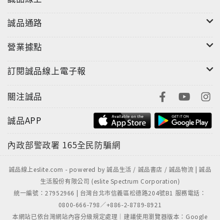
畫審查作業程序、材料與設備抽驗程序及標準、施工抽
查程序及標準、品質稽核、文件紀錄管理系統等。一千
誠品通路
萬元以上未達查核金額之工程，監造計畫內容至少應包
括監造範圍、品質計畫審查作業程序、施工計畫審查作
營業據點
業程序、材料與設備抽驗程序及標準、施工抽查程序及
標準、文件紀錄管理系統等項目。公告金額未達一千萬
訂閱誠品線上電子報
元之工程，監造計畫內容至少應包括品質計畫審查作業
程序、施工計畫審查作業程序、材料與設備抽驗程序及
關注誠品
標準、施工抽查程序及標準等項目。工程具機電設備
者，應增訂設備功能運轉測試等抽驗程序及標準。
誠品APP
內政部警政署
165全民防騙網
是以本書之編製，係依「公共工程施工品質管理作
業要點」規定之內容作共通性之編排，並以列舉案例方
式予以呈現表達計畫書之製作要領，惟依各工程屬性之
誠品線上eslite.com - powered by 誠品生活 / 誠品書店 / 誠品物流 | 誠品
生活股份有限公司 (eslite Spectrum Corporation)
不同，應用過程，可參酌其精神調整。工程施工品質能
統一編號：27952966 | 台灣台北市信義區松德路204號B1 服務電話：
否有效提升，除周詳之計畫外，能否落實計畫之執行，
0800-666-798／+886-2-8789-8921
實為關鍵因素，以此共勉之。謹此為序，尚祈各方不吝
本網站已依台灣網站內容分級規定處理｜建議使用瀏覽器版本：Google