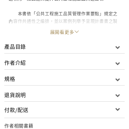
本書依「公共工程施工品質管理作業要點」規定之
內容作共通性之編排，並以案例列舉予呈現計畫書之製
作要領，讀者可參酌該要領之精神及實作案例之格式，
展開看更多
依不同工程之屬性及實際需求加以調整、應用。
產品目錄
■ 序言
作者介紹
在日益講究生活品質之時代，公共工程施工品質已
成為大眾關切之焦點，提升公共工程品質更是民眾所殷
規格
切期盼。行政院自八十二年訂定「公共工程施工品質管
理制度」，多年來持續推動公共工程三層級品管，為有
退貨說明
效落實品管制度之執行，以提升公共工程施工品質，行
政院公共工程委員會進而頒定「公共工程施工品質管理
付款/配送
作業要點」，以規範各政府機關於辦理工程時，需將相
關品管規定納入招標文件內，以強化制度面之落實執
作者相關書籍
行。