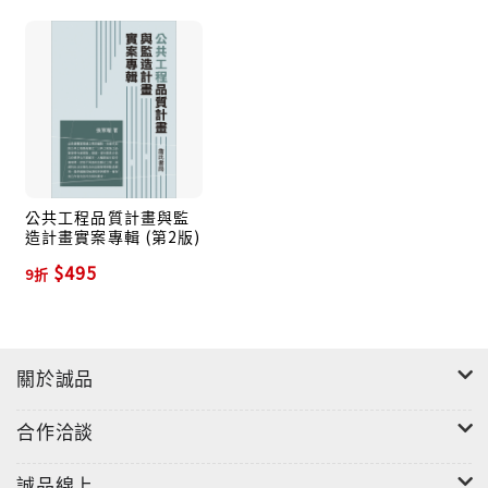
依「公共工程施工品質管理作業要點」規定，機關
應於招標文件內明定廠商應提報品質計畫，品質計畫之
內容，除機關及監造單位另有規定外，至少應包括管理
責任、施工要領、品質管理標準、材料及施工檢驗程
序、自主檢查表、不合格品之管制、矯正與預防措施、
內部品質稽核及文件紀錄管理系統等。一千萬元以上未
達查核金額之工程，品質計畫內容至少應包括品質管理
公共工程品質計畫與監
造計畫實案專輯 (第2版)
標準、材料及施工檢驗程序、自主檢查表及文件紀錄管
$495
理系統等項目。公告金額未達一千萬元之工程，品質計
9折
畫內容至少應包括材料及施工檢驗程序、自主檢查表等
項目。工程具機電設備者，並應增訂設備功能運轉檢測
程序及標準。
關於誠品
對於監造部分，則規定查核金額以上工程，監造單
合作洽談
位應提報監造計畫，其內容除機關另有規定外，應包括
監造範圍、監造組織、品質計畫審查作業程序、施工計
誠品線上