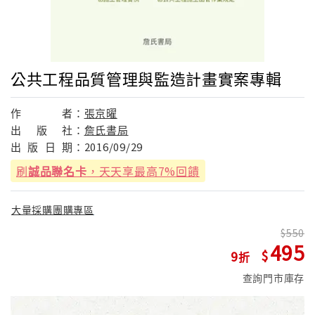
公共工程品質管理與監造計畫實案專輯
作
者：
張京曜
出
版
社：
詹氏書局
出
版
日
期：
2016/09/29
刷
誠品聯名卡
，天天享最高7%回饋
大量採購團購專區
550
495
9
查詢門市庫存