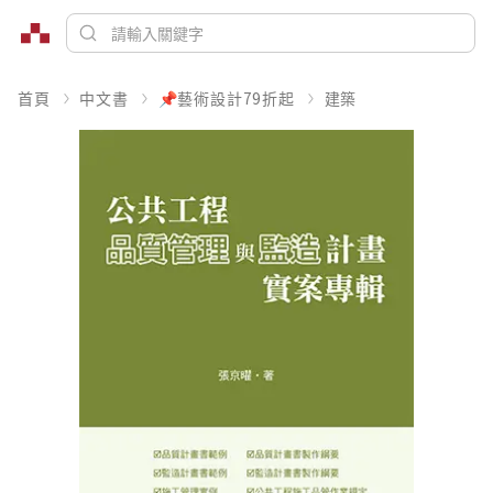
首頁
中文書
📌藝術設計79折起
建築