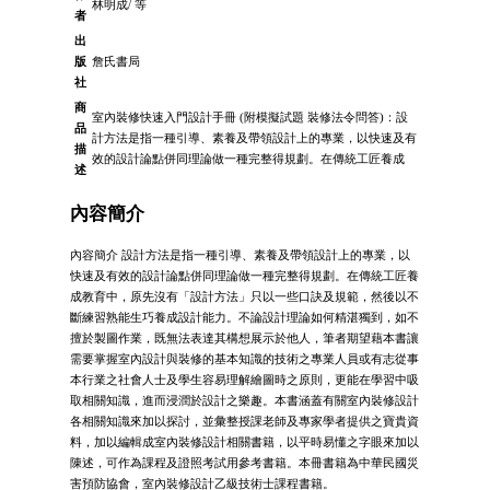
林明成/ 等
者
出
版
詹氏書局
社
商
室內裝修快速入門設計手冊 (附模擬試題 裝修法令問答)：設
品
計方法是指一種引導、素養及帶領設計上的專業，以快速及有
描
效的設計論點併同理論做一種完整得規劃。在傳統工匠養成
述
內容簡介
內容簡介 設計方法是指一種引導、素養及帶領設計上的專業，以
快速及有效的設計論點併同理論做一種完整得規劃。在傳統工匠養
成教育中，原先沒有「設計方法」只以一些口訣及規範，然後以不
斷練習熟能生巧養成設計能力。不論設計理論如何精湛獨到，如不
擅於製圖作業，既無法表達其構想展示於他人，筆者期望藉本書讓
需要掌握室內設計與裝修的基本知識的技術之專業人員或有志從事
本行業之社會人士及學生容易理解繪圖時之原則，更能在學習中吸
取相關知識，進而浸潤於設計之樂趣。本書涵蓋有關室內裝修設計
各相關知識來加以探討，並彙整授課老師及專家學者提供之寶貴資
料，加以編輯成室內裝修設計相關書籍，以平時易懂之字眼來加以
陳述，可作為課程及證照考試用參考書籍。本冊書籍為中華民國災
害預防協會，室內裝修設計乙級技術士課程書籍。