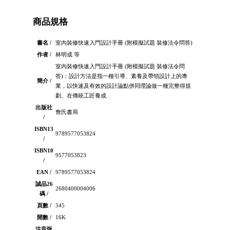
商品規格
書名 /
室內裝修快速入門設計手冊 (附模擬試題 裝修法令問答)
作者 /
林明成 等
室內裝修快速入門設計手冊 (附模擬試題 裝修法令問
答)：設計方法是指一種引導、素養及帶領設計上的專
簡介 /
業，以快速及有效的設計論點併同理論做一種完整得規
劃。在傳統工匠養成
出版社
詹氏書局
/
ISBN13
9789577053824
/
ISBN10
9577053823
/
EAN /
9789577053824
誠品26
2680400004006
碼 /
頁數 /
345
開數 /
16K
注音版