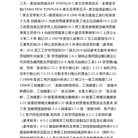
三天－幕張海濱城(BAY TOWN)18-5 東京見學第四天－多摩新市
鎮(TAMA NEW TOWN)18-6 東京見學第五天─東京臨海副都心18-
7 東京見學第六天─橫濱港區18-8 1996 年東京建築之旅行程表第
十九章 回饋篇19-1 內政部營建署營造業工地主任訓練班19-2 公共
工程委員會品質管理人員訓練班19-3 勞工委員會職業訓練局營建
專業主管班19-4 內政部營建署公寓大廈管理事務班19-5 上課Ｑ＆
Ａ第二十章 雜記20-1 1997年度招人啟事20-2 完工結案報告20-3
乙董雋言錄20-4 辦公室的風水20-5 停車位租賃契約書（參考範
本）20-6 員工工作管理規則20-7 跋文20-8 結語參考文獻作者簡介
雲端附件目錄第二章 管理篇附錄 2-6-1 關係企業問題診斷(建設公
司與營造廠間配合問題探討)2-9 海星式組織分工表2-14 管理費(編
組、預算、薪資表)2-15-1 非常行動公約（規定）2-15-2 如何評比
非常行動公約？2-15-3 分配非常行動公約獎金2-15-4 考評表2-15-
5 1996年度員工考評成績分析表2-23 林口十一個工程概要2-24
1996年工程概要2-25 「基隆河畔翡翠區」工地概要2-26 「基隆河
畔鑽石區」工地概要2-27 「新店溪畔」全案大事記2-28 「新店溪
畔」工地概要2-29 個案業務概況彙總表2-30 個案工務概況彙總表
2-31 個案財務概況彙總表2-32 個案全程營運進度暨資金流量表 第
三章 策略聯盟篇附錄 3-2-1 綠建築3-7-1 致「基隆河畔」客戶函3-
7-2 客戶同意證明書 第四章 工程管理篇附錄 4-1-2 工程契約書
（參考範本）4-5-1 公開徵求工程委託規劃設計及監造比圖須知
（參考範本）4-5-2 建築師事務所及專業工程技師組織資料表4-5-3
建築師事務所及配合之專業工程技師組織資料表4-5-4 （附件六）