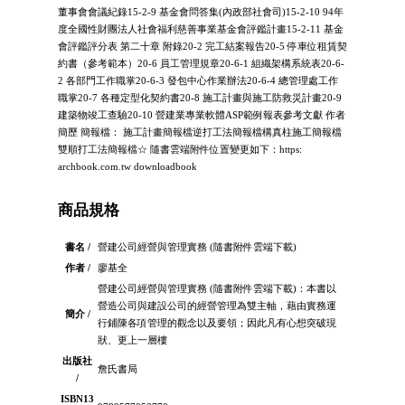
董事會會議紀錄15-2-9 基金會問答集(內政部社會司)15-2-10 94年
度全國性財團法人社會福利慈善事業基金會評鑑計畫15-2-11 基金
會評鑑評分表 第二十章 附錄20-2 完工結案報告20-5 停車位租賃契
約書（參考範本）20-6 員工管理規章20-6-1 組織架構系統表20-6-
2 各部門工作職掌20-6-3 發包中心作業辦法20-6-4 總管理處工作
職掌20-7 各種定型化契約書20-8 施工計畫與施工防救災計畫20-9
建築物竣工查驗20-10 營建業專業軟體ASP範例報表參考文獻 作者
簡歷 簡報檔： 施工計畫簡報檔逆打工法簡報檔構真柱施工簡報檔
雙順打工法簡報檔☆ 隨書雲端附件位置變更如下：https:
archbook.com.tw downloadbook
商品規格
書名 /
營建公司經營與管理實務 (隨書附件雲端下載)
作者 /
廖基全
營建公司經營與管理實務 (隨書附件雲端下載)：本書以
營造公司與建設公司的經營管理為雙主軸，藉由實務運
簡介 /
行鋪陳各項管理的觀念以及要領；因此凡有心想突破現
狀、更上一層樓
出版社
詹氏書局
/
ISBN13