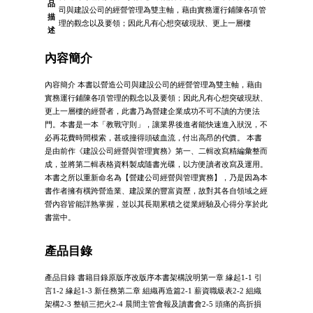
品
司與建設公司的經營管理為雙主軸，藉由實務運行鋪陳各項管
描
理的觀念以及要領；因此凡有心想突破現狀、更上一層樓
述
內容簡介
內容簡介 本書以營造公司與建設公司的經營管理為雙主軸，藉由
實務運行鋪陳各項管理的觀念以及要領；因此凡有心想突破現狀、
更上一層樓的經營者，此書乃為營建企業成功不可不讀的方便法
門。本書是一本「教戰守則」，讓業界後進者能快速進入狀況，不
必再花費時間模索，甚或撞得頭破血流，付出高昂的代價。 本書
是由前作《建設公司經營與管理實務》第一、二輯改寫精編彙整而
成，並將第二輯表格資料製成隨書光碟，以方便讀者改寫及運用。
本書之所以重新命名為【營建公司經營與管理實務】，乃是因為本
書作者擁有橫跨營造業、建設業的豐富資歷，故對其各自領域之經
營內容皆能詳熟掌握，並以其長期累積之從業經驗及心得分享於此
書當中。
產品目錄
產品目錄 書籍目錄原版序改版序本書架構說明第一章 緣起1-1 引
言1-2 緣起1-3 新任務第二章 組織再造篇2-1 薪資職級表2-2 組織
架構2-3 整頓三把火2-4 晨間主管會報及讀書會2-5 頭痛的高折損