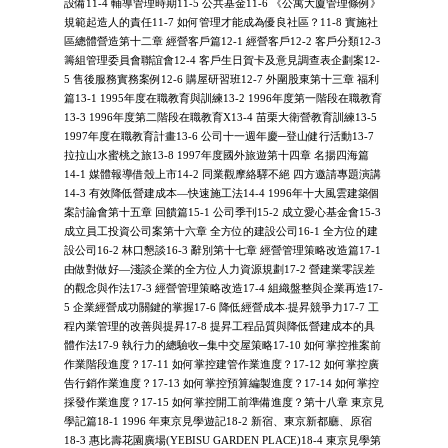
設備11-4 輔導管理時期11-5 公共基金11-6 《公寓大廈管理條例》
規範起造人的責任11-7 如何管理才能成為優良社區？11-8 實施社
區總體營造第十二章 經營客戶篇12-1 經營客戶12-2 客戶分類12-3
籌組管理委員會聯誼會12-4 客戶生日賀卡及意見調查表企劃案12-
5 售後服務實務案例12-6 購屋研習班12-7 外圍股東第十三章 福利
篇13-1 1995年度在職教育與訓練13-2 1996年度第一階段在職教育
13-3 1996年度第二階段在職教育X13-4 苗栗大衛營教育訓練13-5
1997年度在職教育計畫13-6 公司十一週年慶─登山健行活動13-7
拉拉山水蜜桃之旅13-8 1997年度國外旅遊第十四章 名揚四海篇
14-1 媒體報導借殼上市14-2 同業觀摩絡驛不絕 四方邀請專題演講
14-3 有效降低營建成本—快速施工法14-4 1996年十大風雲建築個
案討論會第十五章 回饋篇15-1 公司季刊15-2 成立愛心基金會15-3
成立員工投資公司案第十六章 全方位的建設公司16-1 全方位的建
設公司16-2 林口懇談16-3 辭別第十七章 經營管理策略改造篇17-1
由做對做好—淺談企業的全方位人力資源規劃17-2 營建業零誤差
的觀念與作法17-3 經營管理策略改造17-4 組織盤整與企業再造17-
5 企業經營成功關鍵的掌握17-6 降低經營成本‧提昇競爭力17-7 工
程內業管理的改善與提昇17-8 提昇工程品質與降低營建成本的具
體作法17-9 執行力的總驗收─集中交屋策略17-10 如何掌控推案前
作業階段進度？17-11 如何掌控建管作業進度？17-12 如何掌控廣
告行銷作業進度？17-13 如何掌控預算編製進度？17-14 如何掌控
採發作業進度？17-15 如何掌控開工前準備進度？第十八章 東京見
學記篇18-1 1996 年東京見學遊記18-2 新宿、東京新都廳、原宿
18-3 惠比壽花園廣場(YEBISU GARDEN PLACE)18-4 東京見學第