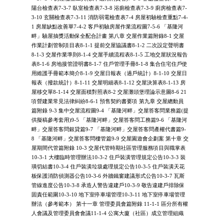
陽台檢查表7-3-7 臥室檢查表7-3-8 浴廁檢查表7-3-9 廚房檢查表7-
3-10 玄關檢查表7-3-11 消防弱電檢查表7-4 房屋初驗檢查重點7-4-
1 房屋缺點改善單7-4-2 客戶初驗房屋作業流程圖7-5-6 「基隆河
畔」驗屋抽獎活動保全配合計畫 第八章 交屋作業篇附錄8-1 交屋
作業計劃管制項目表8-1-1 提前交屋協議書8-1-2 二次設定聲明書
8-1-3 交屋作業準則8-1-4 交屋手續流程表8-1-5 工地交屋狀況報告
表8-1-6 房地接管證明書8-1-7 住戶管理手冊8-1-8 集合住宅住戶使
用維護手冊範本簡介8-1-9 交屋日報表（過戶統計）8-1-10 交屋日
報表（撥款統計）8-1-11 交屋明細表8-1-12 交屋決算表8-1-13 房
屋移交單8-1-14 交屋面積對照表8-2 交屋灘頭堡理論示意圖8-6 21
項營建業常見法律糾紛8-6-1 預售契約書要項 第九章 交屋總動員
篇附錄 9-3 集中交屋流程圖9-4 「基隆河畔」交屋答客問業務篇(提
供擬稿參考套用)9-5 「基隆河畔」交屋答客問工務篇9-6 「基隆河
畔」交屋答客問銀貸篇9-7 「基隆河畔」交屋答客問產權代書篇9-
8 「基隆河畔」交屋答客問樓管篇9-9 交屋園遊會企劃案 第十章 交
屋期間代管篇附錄 10-3 交屋代管時期社區管理服務項目與職掌表
10-3-1 大樓臨時管理辦法10-3-2 住戶裝潢管理規定公告10-3-3 裝
璜切結書10-3-4 住戶裝潢垃圾處理規定公告10-3-5 住戶裝潢天花
板保護消防偵測器公告10-3-6 外牆鐵窗建議形式公告10-3-7 瓦斯
管線進度公告10-3-8 承造人警告違建戶10-3-9 敬告違建戶排除保
固責任範圍10-3-10 地下室停車場管理10-3-11 地下室停車場管理
辦法（參考範本） 第十一章 管理委員會篇附錄 11-1-1 區分所有權
人會議及管理委員會會議11-1-4 公寓大廈（社區）成立管理組織