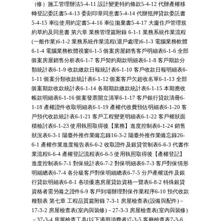
（修）施工管理辦法5-4-11 設計變更特約條款5-4-12 代辦產權移
轉登記委託書5-4-13 委刻印章同意書5-4-14 代辦抵押貸款委託書
5-4-15 車位使用約定書5-4-16 車位拋棄書5-4-17 大廈住戶管理規
約草約及同意書 第六章 業務管理篇附錄 6-1-1 業務系統作業流程
(一般作業)6-1-2 業務系統作業流程(退戶處理)6-1-3 電腦業務軟體
6-1-4 電腦業務軟體視窗6-1-5 個案房屋銷售客戶明細表6-1-6 全部
個案房屋銷售分析表6-1-7 客戶契約期款明細表6-1-8 客戶期款分
類統計表6-1-9 收款繳款日報統計表6-1-10 客戶收款日報明細表6-
1-11 個案分類收款統計表6-1-12 個案客戶欠超收名單6-1-13 全部
個案期款收款統計表6-1-14 各期期款繳款統計表6-1-15 本期應收
帳款明細表6-1-16 個案發票開立清單6-1-17 客戶銀行貸款清冊6-
1-18 產權證件收取明細表6-1-19 產權代收費預估明細表6-1-20 客
戶預代收款統計表6-1-21 客戶工程變更明細表6-1-22 客戶權狀面
積檢討表6-1-23 使用執照取得後【業務】進度控制表6-1-24 銷售
狀況表6-3-1 陽臺外推作業備忘錄16-3-2 陽臺外推作業備忘錄26-
6-1 產權作業進度報告表6-6-2 收取證件及銀貸管制表6-6-3 代書作
業流程6-6-4 產權登記流程表6-6-5 使用執照取得後【產權登記】
進度控制表6-7-1 對保統計表6-7-2 對保明細表6-7-3 客戶對保情形
明細總表6-7-4 各分級客戶對保明細總表6-7-5 分戶產權送件及銀
行貸款明細表6-8-1 各項優惠房屋貸款資格一覽表6-8-2 特殊銀貸
資格者需另備之證件6-9 客戶到場辦理對保作業程序6-10 預代收款
種類表 第七章 工程品質篇附錄 7-3-1 房屋檢查表(設備與配件)－
17-3-2 房屋檢查表(室內與裝修)－27-3-3 房屋檢查表(室內與裝修)
－37-3-4 房屋檢查工具(以下適用消費者)7-3-5 客廳檢查表7-3-6