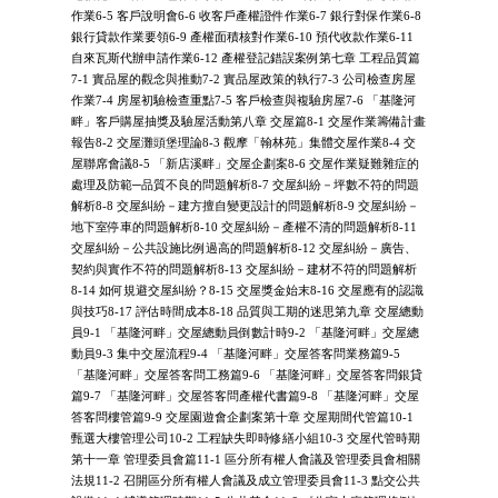
作業6-5 客戶說明會6-6 收客戶產權證件作業6-7 銀行對保作業6-8
銀行貸款作業要領6-9 產權面積核對作業6-10 預代收款作業6-11
自來瓦斯代辦申請作業6-12 產權登記錯誤案例第七章 工程品質篇
7-1 實品屋的觀念與推動7-2 實品屋政策的執行7-3 公司檢查房屋
作業7-4 房屋初驗檢查重點7-5 客戶檢查與複驗房屋7-6 「基隆河
畔」客戶購屋抽獎及驗屋活動第八章 交屋篇8-1 交屋作業籌備計畫
報告8-2 交屋灘頭堡理論8-3 觀摩「翰林苑」集體交屋作業8-4 交
屋聯席會議8-5 「新店溪畔」交屋企劃案8-6 交屋作業疑難雜症的
處理及防範─品質不良的問題解析8-7 交屋糾紛－坪數不符的問題
解析8-8 交屋糾紛－建方擅自變更設計的問題解析8-9 交屋糾紛－
地下室停車的問題解析8-10 交屋糾紛－產權不清的問題解析8-11
交屋糾紛－公共設施比例過高的問題解析8-12 交屋糾紛－廣告、
契約與實作不符的問題解析8-13 交屋糾紛－建材不符的問題解析
8-14 如何規避交屋糾紛？8-15 交屋獎金始末8-16 交屋應有的認識
與技巧8-17 評估時間成本8-18 品質與工期的迷思第九章 交屋總動
員9-1 「基隆河畔」交屋總動員倒數計時9-2 「基隆河畔」交屋總
動員9-3 集中交屋流程9-4 「基隆河畔」交屋答客問業務篇9-5
「基隆河畔」交屋答客問工務篇9-6 「基隆河畔」交屋答客問銀貸
篇9-7 「基隆河畔」交屋答客問產權代書篇9-8 「基隆河畔」交屋
答客問樓管篇9-9 交屋園遊會企劃案第十章 交屋期間代管篇10-1
甄選大樓管理公司10-2 工程缺失即時修繕小組10-3 交屋代管時期
第十一章 管理委員會篇11-1 區分所有權人會議及管理委員會相關
法規11-2 召開區分所有權人會議及成立管理委員會11-3 點交公共