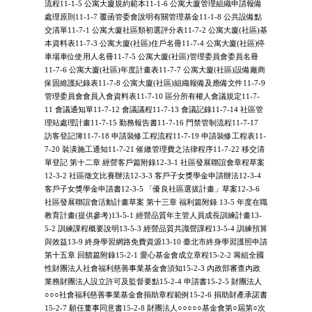
流程11-1-5 公寓大廈規約範本11-1-6 公寓大廈管理組織申請報備
處理原則11-1-7 覆函管委會說明有關管理基金11-1-8 公共設備點
交清單11-7-1 公寓大廈社區類初選評分表11-7-2 公寓大廈(社區)基
本資料表11-7-3 公寓大廈(社區)住戶名冊11-7-4 公寓大廈(社區)停
車場車位使用人名冊11-7-5 公寓大廈(社區)管理委員會委員名冊
11-7-6 公寓大廈(社區)年度計畫表11-7-7 公寓大廈(社區)設備廠商
保固維護紀錄表11-7-8 公寓大廈(社區)組織報備及應備文件11-7-9
管理委員會會員入會資料表11-7-10 區分所有權人會議規定11-7-
11 會議通知單11-7-12 會議議程11-7-13 會議記錄11-7-14 社區管
理站處理計畫11-7-15 勤務報告書11-7-16 門禁管制流程11-7-17
訪客登記簿11-7-18 申請裝修工程流程11-7-19 申請裝修工程表11-
7-20 裝潢施工通知11-7-21 催繳管理費之法律程序11-7-22 移交清
單登記 第十二章 經營客戶篇附錄12-3-1 社區發展聯誼會章程草案
12-3-2 社區徵文比賽辦法12-3-3 客戶子女獎學金申請辦法12-3-4
客戶子女獎學金申請書12-3-5 「優良社區選拔計畫」草案12-3-6
社區發展聯誼會活動計畫草案 第十三章 福利篇附錄 13-5 年度在職
教育計畫(提供參考)13-5-1 經營品質年主管人員成長訓練計畫13-
5-2 訓練課程概要說明13-5-3 經營品質共識營課程13-5-4 訓練預算
與效益13-9 終身學習網路免費資源13-10 臺北市終身學習護照申請
第十五章 回饋篇附錄15-2-1 愛心基金會成立章程15-2-2 籌組全國
性財團法人社會福利慈善事業基金會須知15-2-3 內政部審查內政
業務財團法人設立許可及監督要點15-2-4 申請書15-2-5 財團法人
○○○社會福利慈善事業基金會捐助章程範例15-2-6 捐助財產承諾書
15-2-7 願任董事同意書15-2-8 財團法人○○○○○基金會第○屆第○次