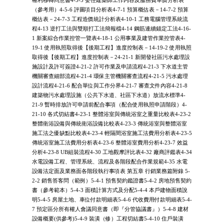
權利移轉同意書4-5-5 委任建築師工作內容及服務費單價分析表
（參考用）4-5-6 評圖項目分析表4-7-1 預算概估表－14-7-2 預算
概估表－24-7-3 工程造價統計分析表4-10-1 工務電腦管理系統流
程4-13 逆打工法與雙順打工法簡報檔4-14 鋼筋連續錨定工法4-16-
1 新案綜合作業控管一覽表4-18-1 公用事業及建管作業控管表4-
19-1 使用執照取得後【後期工程】進度控制表－14-19-2 使用執照
取得後【後期工程】進度控制表－24-21-1 新開發社區污水處理設
施設計及許可簽證4-21-2 許可作業及申請流程4-21-3 下水道主管
機關審查細部流程4-21-4 環保主管機關審查流程4-21-5 污水處理
設計流程4-21-6 配合單位與工作分界4-21-7 審查文件內容4-21-8
建築物污水處理設施（公共下水道、社區下水道）放流水標準4-
21-9 暫時排放許可申請前配合事項（配合使用執照申請階段）4-
21-10 各式切結書4-23-1 整體浴室與傳統浴室之重量比較表4-23-2
整體衛浴設備與傳統衛浴設備比較表4-23-3 傳統浴室與整體浴室
施工法之優缺點比較表4-23-4 輕隔間浴室施工法費用分析表4-23-5
傳統浴室施工法費用分析表4-23-6 整體浴室費用分析4-23-7 效益
分析4-23-8 UB組裝流程4-30 工地觀摩評比表4-32 廠商評鑑表4-34
水電設備工程、管理系統、流程及各階段配合作業規範4-35 水電
設備法定面及業務面各階段執行事項表 第五章 行銷業務篇附錄 5-
2-2 銷售答客問（範例）5-4-1 預售契約鑑證書5-4-2 房地預售契約
書（參考範本）5-4-3 面積計算方式及分配5-4-4 本戶建物面積說
明5-4-5 房屋土地、車位付款明細表5-4-6 代收費用付款明細表5-4-
7 預定區分所有權人會議同意書（即『分管協議書』）5-4-8 建材
設備概要(供參考)5-4-9 裝潢（修）工程切結書5-4-10 住戶裝潢