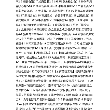
率2-6 經營會議2-7 組織盤整2-8 1995年歲末檢討會2-9 1996年新
春收心操2-10 1996年新春團拜2-11 牛年的展望2-12 主管會議2-13
個案投資分析2-14 管理費2-15 非常行動公約2-16 薪資基金提撥辦
法2-17 動員月會2-18 高層改組—分管各事業處2-19 組織再造2-20
戰鬥編組第三章 策略聯盟篇3-1 策略聯盟3-2 開發「基隆河畔」個
案3-3 第三個策略聯盟的個案3-4 經營決策會3-5 更名「翠堤清
境」危機事件3-6 策略聯盟-創立三贏之成功模式第四章 工程管理
篇4-1 拓展營造業務4-2 工程管區制4-3 變更設計4-4 新頒消防與電
信法令的困擾4-5 維護業主權益的比圖辦法4-6 工程會報4-7 預算
審查會4-8 預算三讀會4-9 工程評估辦法與執行4-10 引進工務與財
務管理電腦軟體4-11 採發會議─改變採購發包模式4-12 壓縮工程
進度4-13 引進【雙順打工法】4-14 【鋼筋連續錨定工法】把「基
隆河畔」變成最佳女主角4-15 向業主簡報【鋼筋連續錨定工法】
4-16 建管作業管控4-17 棄土證明4-18 公用事業控管4-19 申請使用
執照作業4-20 鎮長稅及鄰里回饋金4-21 污廢水處理設備設計審查
與驗收查驗4-22 TQCS管理4-23 【如何管理工地】管理問題解析4-
24 功敗垂成的輕隔間4-25 整體浴室設備4-26 觀摩桃園市的傑出工
地4-27 觀摩羅傑建設公司4-28 參觀櫻花建設豐原「櫻花市」4-29
觀摩臺中市龍寶建設公司、臺灣櫻花公司4-30 比較鄰近個案建立
交屋信心4-31 水電設計檢討要領4-32 如何委託辦理「現況鑑定」
作業？第五章 行銷業務篇5-1 業務會議5-2 銷售會議5-3 銷售前講
習5-4 為何要辦理預售契約書鑑證？5-5 房屋銷售策略5-6 銷售管
理5-7 與高巢空間個案的銷售競爭第六章 業務管理篇6-1 業務管理
電腦化6-2 客戶選色作業事件6-3 處理陽臺外推對策6-4 催收帳款