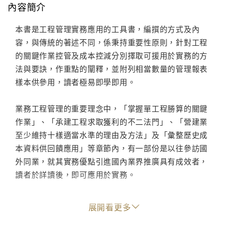
內容簡介
本書是工程管理實務應用的工具書，編撰的方式及內
容，與傳統的著述不同，係秉持重要性原則，針對工程
的關鍵作業控管及成本控減分別擇取可援用於實務的方
法與要訣，作重點的闡釋，並附列相當數量的管理報表
樣本供參用，讀者極易即學即用。
業務工程管理的重要理念中，「掌握單工程勝算的關鍵
作業」、「承建工程求取獲利的不二法門」、「營建業
至少維持十樣適當水準的理由及方法」及「彙整歷史成
本資料供回饋應用」等章節內，有一部份是以往參訪國
外同業，就其實務優點引進國內業界推廣具有成效者，
讀者於詳讀後，即可應用於實務。
將業務工程的作業區分三階段，各階段之關鍵作業均予
展開看更多
列舉控管的方法與要訣，算標階段的「算標三段法」、
「業務工程承接的方法與要訣」、「前置作業階段的善