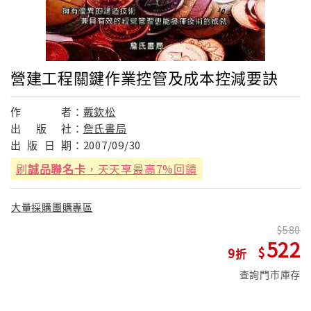
營建工程關鍵作業控管及成本控減要訣
作
者：
戴欽松
出
版
社：
詹氏書局
出
版
日
期：
2007/09/30
刷
誠品聯名卡
，天天享最高7%回饋
大量採購團購專區
580
522
9
查詢門市庫存