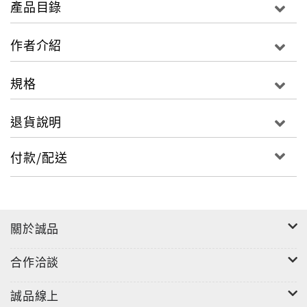
產品目錄
用備料購料及用料的三角關聯作業要訣」、「施工預算
的編製並與公司年度營業預算的串接」、「施工作業階
作者介紹
段的防止工程發生先盈後虧的假象，及適當時機辦理工
程成本重估」，在通常的工具書上不易見到，值得讀者
規格
細讀後援用於實務。
退貨說明
財務會計對營建工程的助益不大，第五篇內列述「管理
會計在營建工程上的應用」，可援用於實務上；創造財
付款/配送
務效益可彌補工程獲利不足及增進整體營運績效，第六
篇內列述「從營運收支面及財調度面」瞭解工程之財務
動態，可促使工地體認財務支援的重要性。
關於誠品
合作洽談
誠品線上