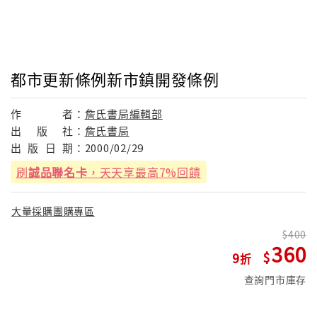
都市更新條例新市鎮開發條例
作
者：
詹氏書局編輯部
出
版
社：
詹氏書局
出
版
日
期：
2000/02/29
刷
誠品聯名卡
，天天享最高7%回饋
大量採購團購專區
400
360
9
查詢門市庫存