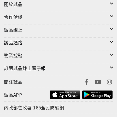
關於誠品
入大開眼界的文學想像與實踐。她從雜蕪繁盛的文學園
地中，選出文風迥異多變的奇珍異草，有寫作斐然成章
合作洽談
的名家簡媜、黃錦樹等人的作品，備受矚目的後起之秀
如黃信恩、陳栢青、張郅忻、湖南蟲等人的創作，也選
誠品線上
入多篇原住民散文作家利格拉樂．阿烏（女烏）、伊替
•達歐索的文章，以便跟上近年來臺灣包羅萬象的散文
誠品通路
趨勢。房慧真是年度散文獎得主，其記者身分催化寫作
轉變，使得她在同世代散文作家中獨樹一幟，獲獎的
營業據點
〈草莓與灰燼：加害者的日常〉一文，聚焦於「潔淨」
與「骯髒」的表與裡，種族滅絕行動是人類史上最黑暗
訂閱誠品線上電子報
的時刻，是道德上最汙穢之處，可是，最高階執行者卻
保持著潔淨雙手，誓言給予妻子與兒女最溫暖安全、遠
關注誠品
離所有骯髒的完美生活。文末描繪潔淨階層享有的紅草
莓上，敷衍了一層灰燼，必須加倍清洗，而灰燼來自集
誠品APP
中營焚燒屍體的焚化爐……相隔數十年外異地的我們也
同感膽寒。書末附錄年度散文紀事，為一整年的文學史
內政部警政署
165全民防騙網
作詳實的記載。