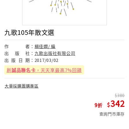
九歌105年散文選
作
者：
楊佳嫻/ 編
出
版
社：
九歌出版社有限公司
出
版
日
期：
2017/03/02
刷
誠品聯名卡
，天天享最高7%回饋
大量採購團購專區
380
342
9
查詢門市庫存