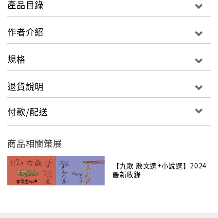
產品目錄
之年，希望之年，踟躕之年，重置之年，臺灣經歷政治
輪替、文化啟迪與思想震盪，是個人的改變，也是時代
作者介紹
的劇變。《九歌一〇五年散文選》製作一份帶有尋索樂
趣、反映時局變化的「年度傑作清單」，裡頭不可避免
規格
的含有個人情懷的抒發，性別議題的注目，或崩危年代
的反思，精選出三十八位當代名家及散文獎得主作品。
退貨說明
從三年級的阿盛到七、八年級的新銳作家，代表臺港現
代散文的中堅世代，囊括面向寬廣的多元主題：駱以
付款/配送
軍、鄧小樺的文學啟蒙與歷史回顧，房慧真、阿潑瞭望
猶太屠殺、紅色高棉的人性黑洞，林俊頴、黃麗群、凌
性傑描述日常、傷逝的生活述說，楊隸亞、陳思宏、李
商品相關策展
維菁鋪敘身體異想與性別麻煩，林媽肴、王盛弘的城鄉
眺望與海角遊蹤，高翊峰、張亦絢對威士忌、推理鞭辟
【九歌 散文選+小說選】2024
最新收錄
入裡的專業評述，雖以一年作為選文的時間跨度，卻呈
現出現代散文最豐盛的內容。楊佳嫻橫跨新詩和散文的
寫作領域、高雄與臺北的城市場域，讓她思考選文時，
能從不同文類、不同城鄉生活的感受，帶領讀者一起進