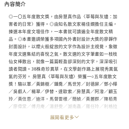
內容簡介
◎一〇五年度散文獎，由房慧真作品〈草莓與灰燼：加
害者的日常〉獲得。◎由知名散文家楊佳嫻擔任主編，
揀選本年度文壇佳作，一本書就可讀遍全年度散文精
品。◎本書邀請榮獲多項國內外書封設計大獎的廖韡作
封面設計，以煙火般綻放的文字作為設計主視覺，象徵
年度文選集結的喜悅之氣。散文選的文字筆畫如一枝枝
仙女棒散出，就像一篇篇輕盈卻深刻的文字，深深吸引
讀者閱讀。38株奇珍異草，在文學創作路上展現秀異氤
氳的芬芳。 房慧真〈草莓與灰燼〉榮獲一○五年度散文
獎！駱以軍／黃錦樹／鍾喬／馬世芳／封德屏／鄧小樺
／吳叡人／楊翠／伊替•達歐索／房慧真／阿潑／顧玉
玲／黃信恩／迪洋•馬督雷樣／簡媜／黃麗群／陳栢青
／廖偉棠／傅月庵／湯舒雯／湖南蟲／羅任玲／利格拉
樂．阿烏（女烏）／林俊頴／凌性傑／陳思宏／騷夏／
展開看更多
楊隸亞／李維菁／陸珊瑚／阿盛／謝曉虹／張郅忻／林
媽肴／王盛弘／林禹瑄／高翊峰／張亦絢一○五年是失望