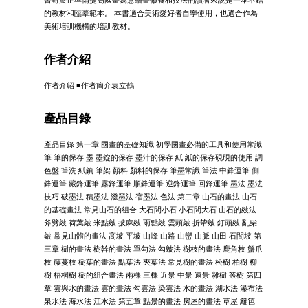
的教材和臨摹範本。 本書適合美術愛好者自學使用，也適合作為
美術培訓機構的培訓教材。
作者介紹
作者介紹 ■作者簡介袁立鶴
產品目錄
產品目錄 第一章 國畫的基礎知識 初學國畫必備的工具和使用常識
筆 筆的保存 墨 墨錠的保存 墨汁的保存 紙 紙的保存硯硯的使用 調
色盤 筆洗 紙鎮 筆架 顏料 顏料的保存 筆墨常識 筆法 中鋒運筆 側
鋒運筆 藏鋒運筆 露鋒運筆 順鋒運筆 逆鋒運筆 回鋒運筆 墨法 墨法
技巧 破墨法 積墨法 潑墨法 宿墨法 色法 第二章 山石的畫法 山石
的基礎畫法 常見山石的組合 大石間小石 小石間大石 山石的皴法
斧劈皴 荷葉皴 米點皴 披麻皴 雨點皴 雲頭皴 折帶皴 釘頭皴 亂柴
皴 常見山體的畫法 高坡 平坡 山峰 山路 山巒 山脈 山田 石間坡 第
三章 樹的畫法 樹幹的畫法 單勾法 勾皴法 樹枝的畫法 鹿角枝 蟹爪
枝 藤蔓枝 樹葉的畫法 點葉法 夾葉法 常見樹的畫法 松樹 柏樹 柳
樹 梧桐樹 樹的組合畫法 兩棵 三棵 近景 中景 遠景 雜樹 叢樹 第四
章 雲與水的畫法 雲的畫法 勾雲法 染雲法 水的畫法 湖水法 瀑布法
泉水法 海水法 江水法 第五章 點景的畫法 房屋的畫法 草屋 籬笆