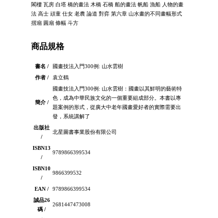
閣樓 瓦房 白塔 橋的畫法 木橋 石橋 船的畫法 帆船 漁船 人物的畫
法 高士 頑童 仕女 老農 論道 對弈 第六章 山水畫的不同畫幅形式
摺扇 圓扇 條幅 斗方
商品規格
書名 /
國畫技法入門300例: 山水雲樹
作者 /
袁立鶴
國畫技法入門300例: 山水雲樹：國畫以其鮮明的藝術特
色，成為中華民族文化的一個重要組成部分。本書以專
簡介 /
題案例的形式，從廣大中老年國畫愛好者的實際需要出
發，系統講解了
出版社
北星圖書事業股份有限公司
/
ISBN13
9789866399534
/
ISBN10
9866399532
/
EAN /
9789866399534
誠品26
2681447473008
碼 /