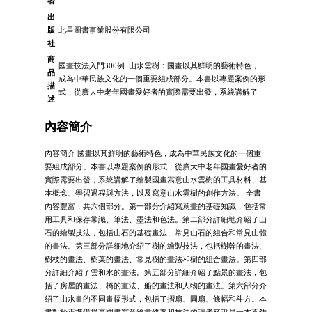
者
出
版
北星圖書事業股份有限公司
社
商
國畫技法入門300例: 山水雲樹：國畫以其鮮明的藝術特色，
品
成為中華民族文化的一個重要組成部分。本書以專題案例的形
描
式，從廣大中老年國畫愛好者的實際需要出發，系統講解了
述
內容簡介
內容簡介 國畫以其鮮明的藝術特色，成為中華民族文化的一個重
要組成部分。本書以專題案例的形式，從廣大中老年國畫愛好者的
實際需要出發，系統講解了繪製國畫寫意山水雲樹的工具材料、基
本概念、學習過程與方法，以及寫意山水雲樹的創作方法。 全書
內容豐富，共六個部分。第一部分介紹寫意畫的基礎知識，包括常
用工具和保存常識、筆法、墨法和色法。第二部分詳細地介紹了山
石的繪製技法，包括山石的基礎畫法、常見山石的組合和常見山體
的畫法。第三部分詳細地介紹了樹的繪製技法，包括樹幹的畫法、
樹枝的畫法、樹葉的畫法、常見樹的畫法和樹的組合畫法。第四部
分詳細介紹了雲和水的畫法。第五部分詳細介紹了點景的畫法，包
括了房屋的畫法、橋的畫法、船的畫法和人物的畫法。第六部分介
紹了山水畫的不同畫幅形式，包括了摺扇、圓扇、條幅和斗方。本
書對於正準備提高國畫寫意繪畫修養和技法的讀者來說是一本不錯