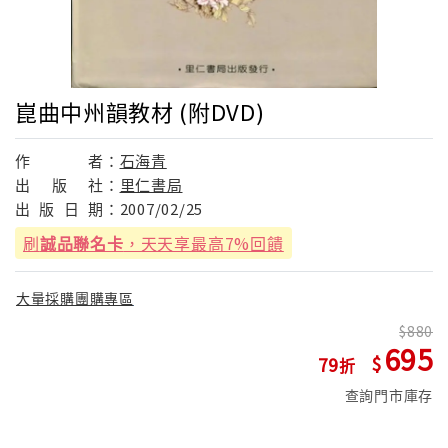
崑曲中州韻教材 (附DVD)
作
者：
石海青
出
版
社：
里仁書局
出
版
日
期：
2007/02/25
刷
誠品聯名卡
，天天享最高7%回饋
大量採購團購專區
880
695
79
查詢門市庫存