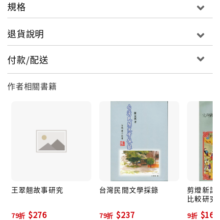
規格
退貨說明
付款/配送
作者相關書籍
王翠翹故事研究
台灣民間文學採錄
剪燈新話
比較研究
$276
$237
$166
79折
79折
9折