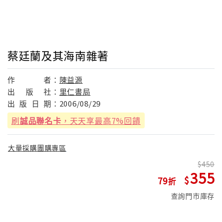
蔡廷蘭及其海南雜著
作
者：
陳益源
出
版
社：
里仁書局
出
版
日
期：
2006/08/29
刷
誠品聯名卡
，天天享最高7%回饋
大量採購團購專區
450
355
79
查詢門市庫存