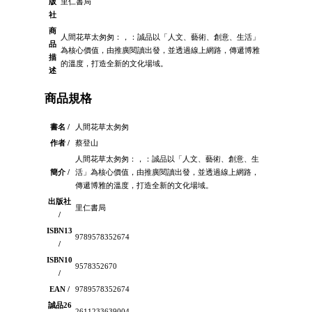
版
里仁書局
社
商
人間花草太匆匆：，：誠品以「人文、藝術、創意、生活」
品
為核心價值，由推廣閱讀出發，並透過線上網路，傳遞博雅
描
的溫度，打造全新的文化場域。
述
商品規格
書名 /
人間花草太匆匆
作者 /
蔡登山
人間花草太匆匆：，：誠品以「人文、藝術、創意、生
簡介 /
活」為核心價值，由推廣閱讀出發，並透過線上網路，
傳遞博雅的溫度，打造全新的文化場域。
出版社
里仁書局
/
ISBN13
9789578352674
/
ISBN10
9578352670
/
EAN /
9789578352674
誠品26
2611233639004