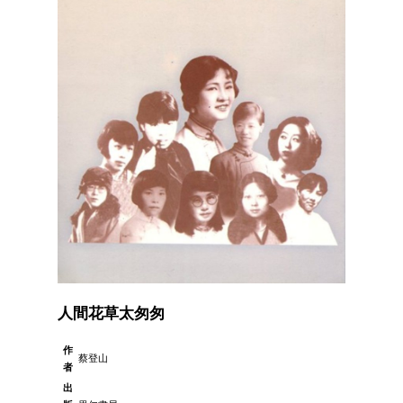
人間花草太匆匆
作
蔡登山
者
出