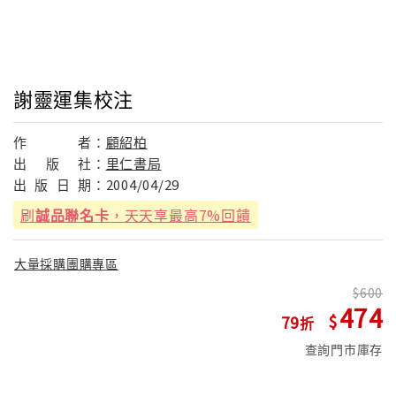
謝靈運集校注
作
者：
顧紹柏
出
版
社：
里仁書局
出
版
日
期：
2004/04/29
刷
誠品聯名卡
，天天享最高7%回饋
大量採購團購專區
600
474
79
查詢門市庫存