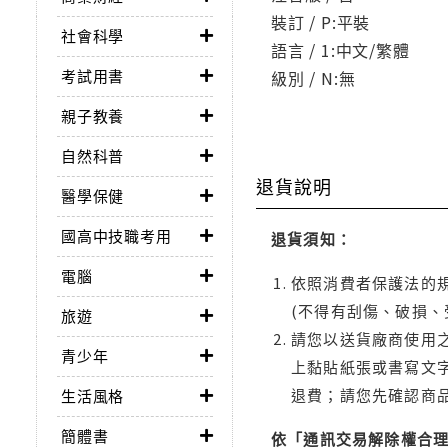
裝訂 / P:平裝
社會科學
語言 / 1:中文/繁體
考試用書
級別 / N:無
親子教養
自然科普
退貨說明
醫學保健
國高中技職考用
退貨須知：
電腦
依照消費者保護法的規
(不得有刮傷、破損、
旅遊
請您以送貨廠商使用
青少年
上黏貼紙張或書寫文
退費；請您先確認商
生活風格
簡體書
依「通訊交易解除權合