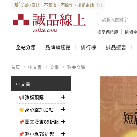
防詐3要訣：不聽信、不操作、掛斷電話
(詳)
禮享偶爸節
搶領全
全站分類
品牌旗艦館
排行榜
誠品選書
首頁
中文書
文學
歐美文學
中文書
📢強檔預購
☀️身心靈加油站
📌圖文漫畫85折起
📌輕小說79折起