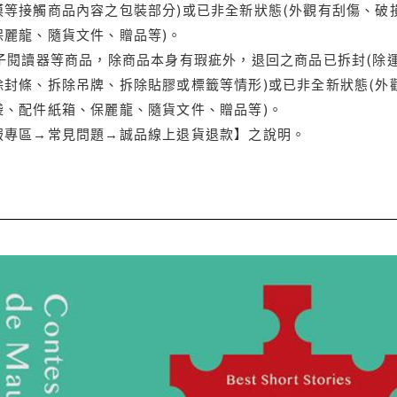
等接觸商品內容之包裝部分)或已非全新狀態(外觀有刮傷、破
保麗龍、隨貨文件、贈品等)。
電子閱讀器等商品，除商品本身有瑕疵外，退回之商品已拆封(除
封條、拆除吊牌、拆除貼膠或標籤等情形)或已非全新狀態(外
袋、配件紙箱、保麗龍、隨貨文件、贈品等)。
服專區→常見問題→誠品線上退貨退款】之說明。