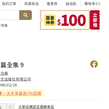
我的訂單
收藏商品
優惠券
誠品點
購物車(
)
0
考用展
篇全集 9
莫泊桑
志文出版社有限公司
006/02/28
卡
，天天享最高7%回饋
大量採購請至團購專區