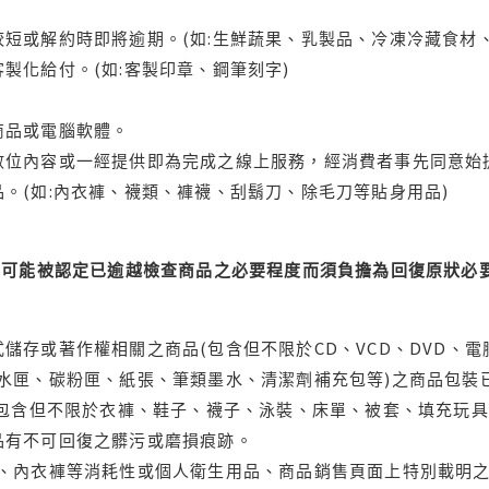
短或解約時即將逾期。(如:生鮮蔬果、乳製品、冷凍冷藏食材、
製化給付。(如:客製印章、鋼筆刻字)
商品或電腦軟體。
位內容或一經提供即為完成之線上服務，經消費者事先同意始提
。(如:內衣褲、襪類、褲襪、刮鬍刀、除毛刀等貼身用品)
可能被認定已逾越檢查商品之必要程度而須負擔為回復原狀必要
儲存或著作權相關之商品(包含但不限於CD、VCD、DVD、電
水匣、碳粉匣、紙張、筆類墨水、清潔劑補充包等)之商品包裝已
(包含但不限於衣褲、鞋子、襪子、泳裝、床單、被套、填充玩具
品有不可回復之髒污或磨損痕跡。
品、內衣褲等消耗性或個人衛生用品、商品銷售頁面上特別載明之