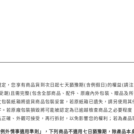
定，您享有商品貨到次日起七天猶豫期(含例假日)的權益(請
受潮)且需完整(包含全部商品、配件、原廠內外包裝、贈品及所
之包裝紙箱將退貨商品包裝妥當，若原紙箱已遺失，請另使用其
字。若原廠包裝損毀將可能被認定為已逾越檢查商品之必要程度，
品正確、外觀可接受，再行拆封，以免影響您的權利；若為產品
理例外情事適用準則」，下列商品不適用七日猶豫期，除產品本