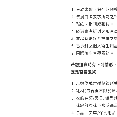
易於腐敗、保存期限較
依消費者要求所為之客
報紙、期刊或雜誌。
經消費者拆封之影音
非以有形媒介提供之數
已拆封之個人衛生用品
國際航空客運服務。
若您退貨時有下列情形，
定是否要退貨：
以數位或電磁紀錄形式
耗材(包含但不限於墨
衣飾鞋類/寢具/織品
或經剪標或下水或商
食品、美容/保養用