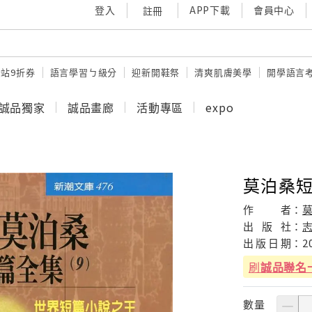
登入
APP下載
會員中心
註冊
站9折券
語言學習ㄅ級分
迎新開鞋祭
清爽肌膚美學
開學語言
誠品獨家
誠品畫廊
活動專區
expo
莫泊桑短
作
者：
出
版
社：
出
版
日
期：
2
刷
誠品聯名
數量