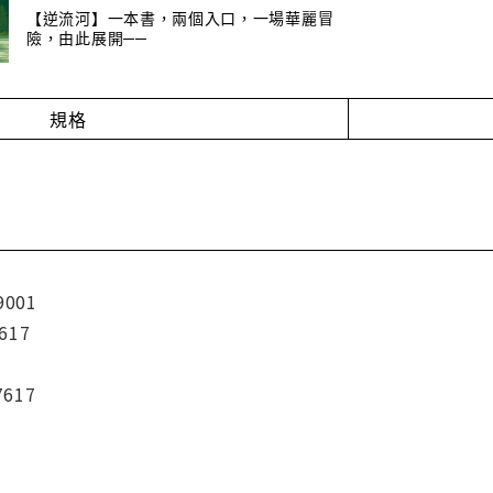
【逆流河】一本書，兩個入口，一場華麗冒
險，由此展開──
規格
9001
617
7617